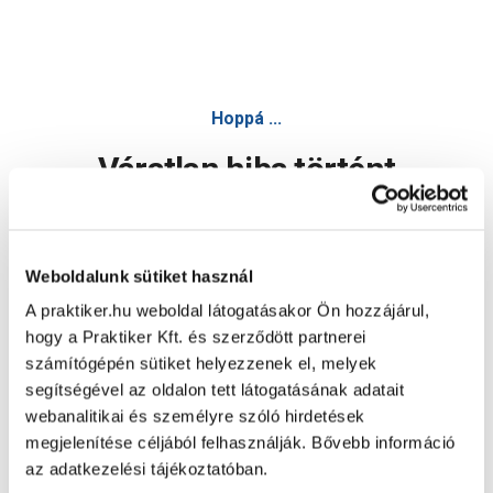
Hoppá ...
Váratlan hiba történt
Dolgozunk a hiba javításán. Egy kis türelmet kérünk.
Weboldalunk sütiket használ
A praktiker.hu weboldal látogatásakor Ön hozzájárul,
Oldal újratöltése
hogy a Praktiker Kft. és szerződött partnerei
számítógépén sütiket helyezzenek el, melyek
segítségével az oldalon tett látogatásának adatait
webanalitikai és személyre szóló hirdetések
megjelenítése céljából felhasználják. Bővebb információ
az adatkezelési tájékoztatóban.