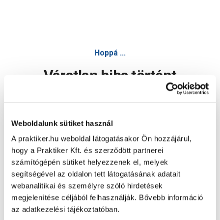
Hoppá ...
Váratlan hiba történt
Dolgozunk a hiba javításán. Egy kis türelmet kérünk.
Weboldalunk sütiket használ
A praktiker.hu weboldal látogatásakor Ön hozzájárul,
Oldal újratöltése
hogy a Praktiker Kft. és szerződött partnerei
számítógépén sütiket helyezzenek el, melyek
segítségével az oldalon tett látogatásának adatait
webanalitikai és személyre szóló hirdetések
megjelenítése céljából felhasználják. Bővebb információ
az adatkezelési tájékoztatóban.