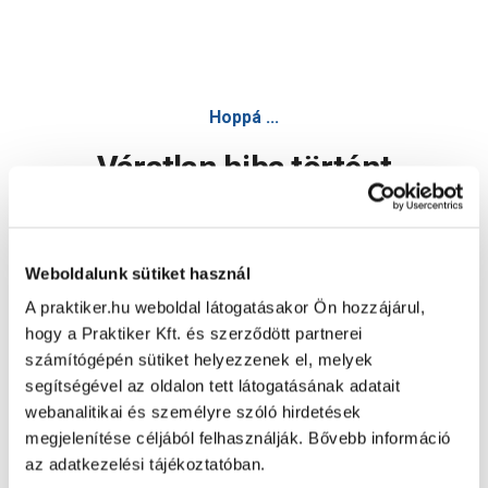
Hoppá ...
Váratlan hiba történt
Dolgozunk a hiba javításán. Egy kis türelmet kérünk.
Weboldalunk sütiket használ
A praktiker.hu weboldal látogatásakor Ön hozzájárul,
Oldal újratöltése
hogy a Praktiker Kft. és szerződött partnerei
számítógépén sütiket helyezzenek el, melyek
segítségével az oldalon tett látogatásának adatait
webanalitikai és személyre szóló hirdetések
megjelenítése céljából felhasználják. Bővebb információ
az adatkezelési tájékoztatóban.