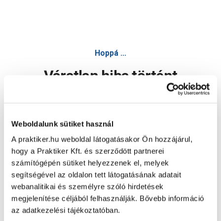
Hoppá ...
Váratlan hiba történt
Dolgozunk a hiba javításán. Egy kis türelmet kérünk.
Weboldalunk sütiket használ
A praktiker.hu weboldal látogatásakor Ön hozzájárul,
Oldal újratöltése
hogy a Praktiker Kft. és szerződött partnerei
számítógépén sütiket helyezzenek el, melyek
segítségével az oldalon tett látogatásának adatait
webanalitikai és személyre szóló hirdetések
megjelenítése céljából felhasználják. Bővebb információ
az adatkezelési tájékoztatóban.