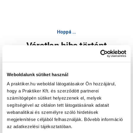
Hoppá ...
Váratlan hiba történt
Dolgozunk a hiba javításán. Egy kis türelmet kérünk.
Weboldalunk sütiket használ
A praktiker.hu weboldal látogatásakor Ön hozzájárul,
Oldal újratöltése
hogy a Praktiker Kft. és szerződött partnerei
számítógépén sütiket helyezzenek el, melyek
segítségével az oldalon tett látogatásának adatait
webanalitikai és személyre szóló hirdetések
megjelenítése céljából felhasználják. Bővebb információ
az adatkezelési tájékoztatóban.