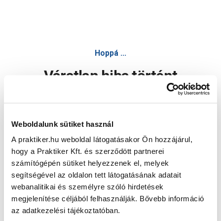
Hoppá ...
Váratlan hiba történt
Dolgozunk a hiba javításán. Egy kis türelmet kérünk.
Weboldalunk sütiket használ
A praktiker.hu weboldal látogatásakor Ön hozzájárul,
Oldal újratöltése
hogy a Praktiker Kft. és szerződött partnerei
számítógépén sütiket helyezzenek el, melyek
segítségével az oldalon tett látogatásának adatait
webanalitikai és személyre szóló hirdetések
megjelenítése céljából felhasználják. Bővebb információ
az adatkezelési tájékoztatóban.