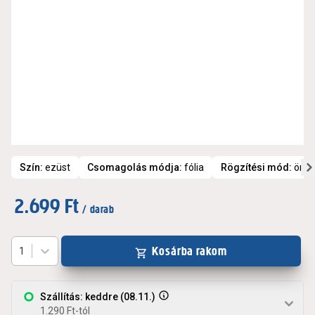
Szín
:
ezüst
Csomagolás módja
:
fólia
Rögzítési mód
:
önta
2.699 Ft
/ darab
Kosárba rakom
1
Szállítás: keddre (08.11.)
1.290 Ft-tól