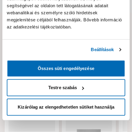
Dokumentumok, felelős személy
segítségével az oldalon tett látogatásának adatait
webanalitikai és személyre szóló hirdetések
megjelenítése céljából felhasználják. Bővebb információ
Hibát találtál az oldalon vagy a termék leírásában?
az adatkezelési tájékoztatóban.
Kérjük jelezd nekünk!
Beállítások
Neked ajánljuk!
Összes süti engedélyezése
Testre szabás
Kizárólag az elengedhetetlen sütiket használja