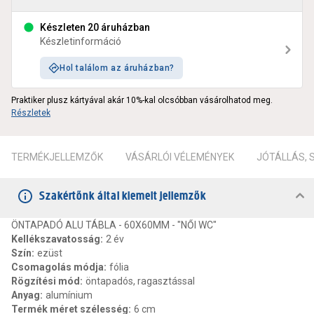
Készleten 20 áruházban
Készletinformáció
Hol találom az áruházban?
Praktiker plusz kártyával akár 10%-kal olcsóbban vásárolhatod meg.
Részletek
TERMÉKJELLEMZŐK
VÁSÁRLÓI VÉLEMÉNYEK
JÓTÁLLÁS,
Szakértőnk által kiemelt jellemzők
ÖNTAPADÓ ALU TÁBLA - 60X60MM - "NŐI WC"
Kellékszavatosság
:
2 év
Szín
:
ezüst
Csomagolás módja
:
fólia
Rögzítési mód
:
öntapadós, ragasztással
Anyag
:
alumínium
Termék méret szélesség
:
6 cm