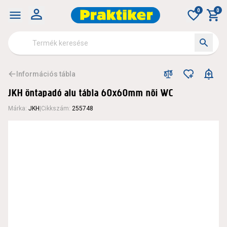
0
0
Információs tábla
JKH öntapadó alu tábla 60x60mm női WC
Márka
:
JKH
|
Cikkszám
:
255748