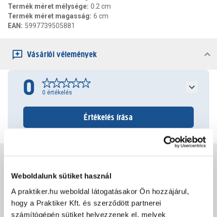
Termék méret mélysége
:
0.2 cm
Termék méret magasság
:
6 cm
EAN
:
5997739505881
Vásárlói vélemények
0
0
értékelés
Értékelés írása
Jótállás, szavatosság
Weboldalunk sütiket használ
Csomagolási és súly információk
A praktiker.hu weboldal látogatásakor Ön hozzájárul,
hogy a Praktiker Kft. és szerződött partnerei
számítógépén sütiket helyezzenek el, melyek