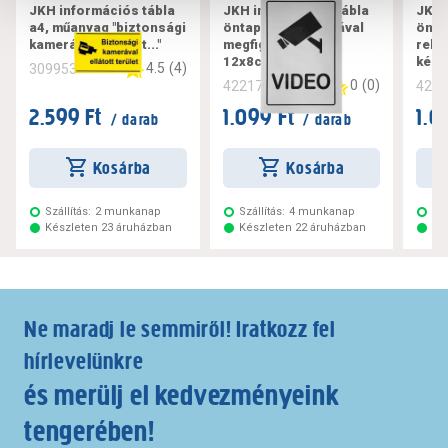
JKH információs tábla
JKH információs tábla
JKH 
a4, műanyag "biztonsági
öntapadós kamerával
önta
kamerával ellátott..."
megfigyelt terület
rekl
12x8cm
kérü
4.5
(
4
)
309953
0
(
0
)
422175
422
2.599 Ft
1.099 Ft
1.0
/ darab
/ darab
Kosárba
Kosárba
Szállítás:
2 munkanap
Szállítás:
4 munkanap
Szá
Készleten 23 áruházban
Készleten 22 áruházban
Ké
Ne maradj le semmiről! Iratkozz fel
hírlevelünkre
és merülj el kedvezményeink
tengerében!