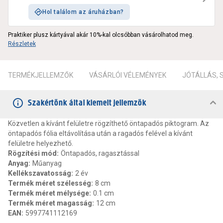
Hol találom az áruházban?
Praktiker plusz kártyával akár 10%-kal olcsóbban vásárolhatod meg.
Részletek
TERMÉKJELLEMZŐK
VÁSÁRLÓI VÉLEMÉNYEK
JÓTÁLLÁS,
Szakértőnk által kiemelt jellemzők
Közvetlen a kívánt felületre rögzíthető öntapadós piktogram. Az
öntapadós fólia eltávolítása után a ragadós felével a kívánt
felületre helyezhető.
Rögzítési mód
:
Öntapadós, ragasztással
Anyag
:
Műanyag
Kellékszavatosság
:
2 év
Termék méret szélesség
:
8 cm
Termék méret mélysége
:
0.1 cm
Termék méret magasság
:
12 cm
EAN
:
5997741112169