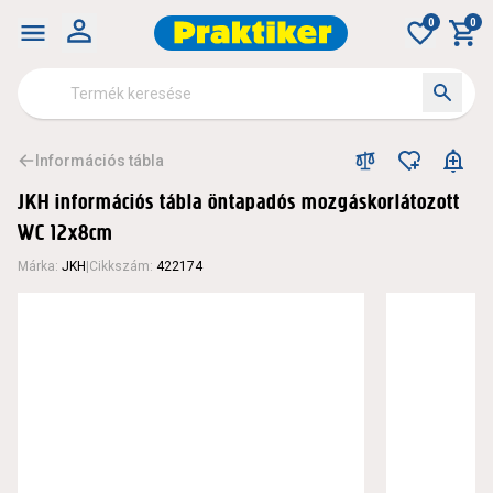
0
0
Információs tábla
JKH információs tábla öntapadós mozgáskorlátozott
WC 12x8cm
Márka
:
JKH
|
Cikkszám
:
422174