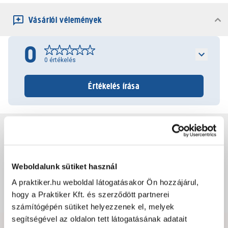
Vásárlói vélemények
0
0
értékelés
Értékelés írása
Jótállás, szavatosság
Csomagolási és súly információk
Weboldalunk sütiket használ
A praktiker.hu weboldal látogatásakor Ön hozzájárul,
hogy a Praktiker Kft. és szerződött partnerei
Dokumentumok, felelős személy
számítógépén sütiket helyezzenek el, melyek
segítségével az oldalon tett látogatásának adatait