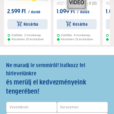
0
(
0
)
422175
422
2.599 Ft
1.099 Ft
1.0
/ darab
/ darab
Kosárba
Kosárba
Szállítás:
2 munkanap
Szállítás:
4 munkanap
Szá
Készleten 23 áruházban
Készleten 22 áruházban
Ké
Ne maradj le semmiről! Iratkozz fel
hírlevelünkre
és merülj el kedvezményeink
tengerében!