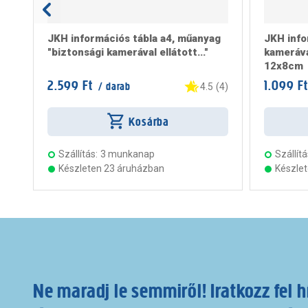
JKH információs tábla a4, műanyag
JKH info
"biztonsági kamerával ellátott..."
kameráva
12x8cm
2.599 Ft
1.099 Ft
/ darab
4.5
(
4
)
Kosárba
Szállítás:
3 munkanap
Szállítá
Készleten 23 áruházban
Készle
Ne maradj le semmiről! Iratkozz fel h