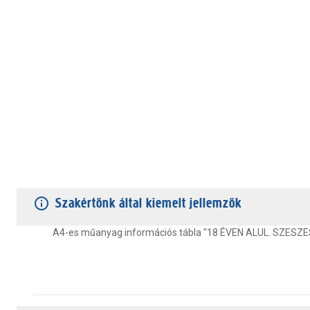
TERMÉKJELLEMZŐK
VÁSÁRLÓI VÉLEMÉNYEK
JÓTÁLLÁS
Szakértőnk által kiemelt jellemzők
A4-es műanyag információs tábla "18 ÉVEN ALUL. SZESZES 