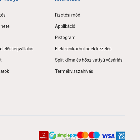
tés
Fizetési mód
énete
Applikáció
Piktogram
elelősségvállalás
Elektronikai hulladék kezelés
t
Split klíma és hőszivattyú vásárlás
latok
Termékvisszahívás