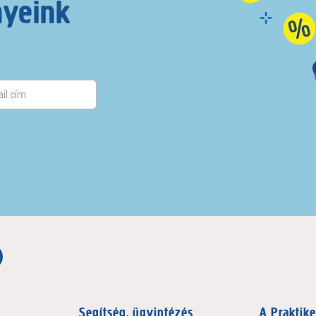
nyeink
Segítség, ügyintézés
A Praktike