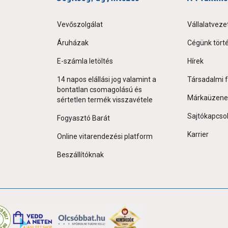
Vevőszolgálat
Vállalatveze
Áruházak
Cégünk tört
E-számla letöltés
Hírek
14 napos elállási jog valamint a
Társadalmi f
bontatlan csomagolású és
Márkaüzene
sértetlen termék visszavétele
Sajtókapcso
Fogyasztó Barát
Karrier
Online vitarendezési platform
Beszállítóknak