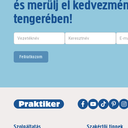
és merülj el kedvezmé
tengerében!
Feliratkozom
Szolgáltatás
Szakértői tippek