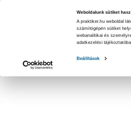
KATEGÓRIÁK
Weboldalunk sütiket hasz
A praktiker.hu weboldal lá
számítógépén sütiket helye
Ajánlatok
Márkanagykövet
Nyereményjáték
webanalitikai és személyre
adatkezelési tájékoztatób
Kezdőoldal
Építés, felújítás
Csavar, Zár, Vasalat
Információ
Beállítások