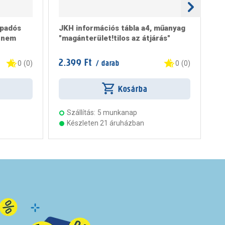
apadós
JKH információs tábla a4, műanyag
JK
t nem
"magánterület!tilos az átjárás"
"g
2.399 Ft
2.
/ darab
0
(
0
)
0
(
0
)
Kosárba
Szállítás:
5 munkanap
Készleten 21 áruházban