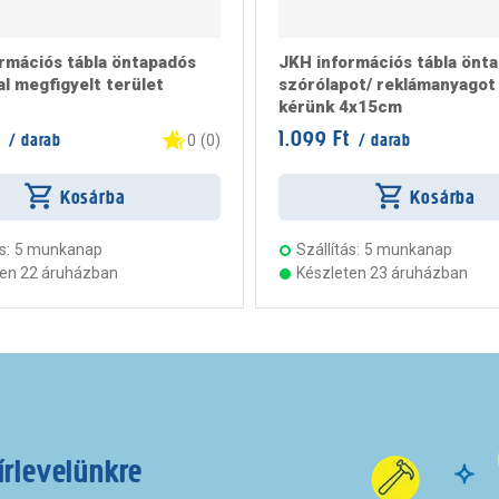
rmációs tábla öntapadós
JKH információs tábla önt
l megfigyelt terület
szórólapot/ reklámanyago
kérünk 4x15cm
1.099 Ft
/ darab
/ darab
0
(
0
)
Kosárba
Kosárba
s:
5 munkanap
Szállítás:
5 munkanap
ten 22 áruházban
Készleten 23 áruházban
írlevelünkre