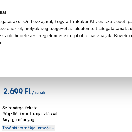
Ke
nál
togatásakor Ön hozzájárul, hogy a Praktiker Kft. és szerződött pa
zzenek el, melyek segítségével az oldalon tett látogatásának ad
Praktiker Professional
Szakiajánló
Ügyintézés és Információ
 szóló hirdetések megjelenítése céljából felhasználják. Bővebb 
an.
s tábla
JKH információs tábla a4, műanyag "18 éve
Márka
:
JKH
|
Cikkszám
:
309951
2.699 Ft
/ darab
Szín
:
sárga-fekete
Rögzítési mód
:
ragasztással
Anyag
:
műanyag
További termékjellemzők