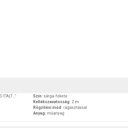
, SZAVATOSSÁG
CSOMAGOLÁSI ÉS SÚLY INFORMÁCIÓK
DOKU
ITALT..."
Szín
:
sárga-fekete
Kellékszavatosság
:
2 év
Rögzítési mód
:
ragasztással
Anyag
:
műanyag