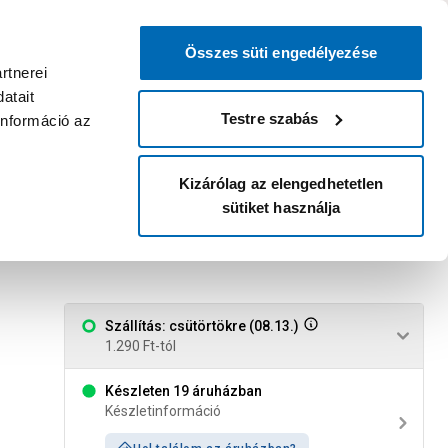
0
0
dvenc áruházam
:
Miért érdemes
Kérlek válassz
bejelentkezni?
Összes süti engedélyezése
Belépés
Listáim
Kosár
rtnerei
atait
Legyél Praktiker Plusz tag!
Áruházak és szolgáltatások
Karrier
Testre szabás
információ az
Kizárólag az elengedhetetlen
sütiket használja
n alul. szeszes italt..."
Szállítás: csütörtökre (08.13.)
1.290 Ft-tól
Készleten 19 áruházban
Készletinformáció