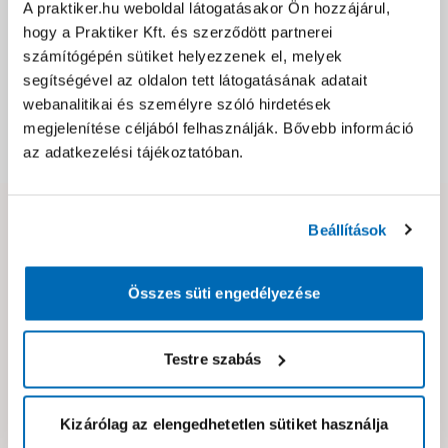
A praktiker.hu weboldal látogatásakor Ön hozzájárul,
Jótállás, szavatosság
hogy a Praktiker Kft. és szerződött partnerei
számítógépén sütiket helyezzenek el, melyek
segítségével az oldalon tett látogatásának adatait
Csomagolási és súly információk
webanalitikai és személyre szóló hirdetések
megjelenítése céljából felhasználják. Bővebb információ
Dokumentumok, felelős személy
az adatkezelési tájékoztatóban.
Hibát találtál az oldalon vagy a termék leírásában?
Beállítások
Kérjük jelezd nekünk!
Összes süti engedélyezése
Neked ajánljuk!
Testre szabás
Kizárólag az elengedhetetlen sütiket használja