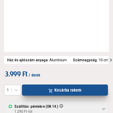
Ház és ajtószám anyaga
:
Alumínium
Számnagyság
:
10 cm
3.999 Ft
/ darab
Kosárba rakom
1
Szállítás: péntekre (08.14.)
1.290 Ft-tól