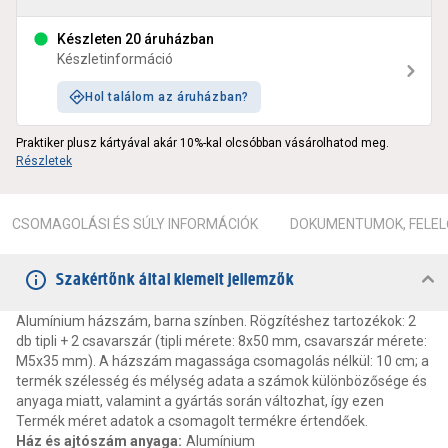
Készleten 20 áruházban
Készletinformáció
Hol találom az áruházban?
Praktiker plusz kártyával akár 10%-kal olcsóbban vásárolhatod meg.
Részletek
CSOMAGOLÁSI ÉS SÚLY INFORMÁCIÓK
DOKUMENTUMOK, FELEL
Szakértőnk által kiemelt jellemzők
Alumínium házszám, barna színben. Rögzítéshez tartozékok: 2
db tipli + 2 csavarszár (tipli mérete: 8x50 mm, csavarszár mérete:
M5x35 mm). A házszám magassága csomagolás nélkül: 10 cm; a
termék szélesség és mélység adata a számok különbözősége és
anyaga miatt, valamint a gyártás során változhat, így ezen
Termék méret adatok a csomagolt termékre értendőek.
Ház és ajtószám anyaga
:
Alumínium