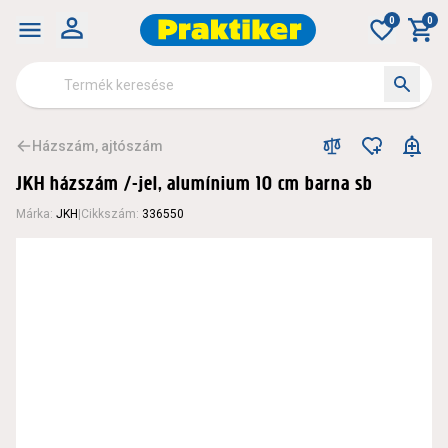
0
0
Házszám, ajtószám
JKH házszám /-jel, alumínium 10 cm barna sb
Márka
:
JKH
|
Cikkszám
:
336550