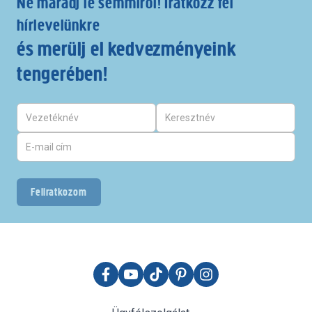
Ne maradj le semmiről! Iratkozz fel
hírlevelünkre
és merülj el kedvezményeink
tengerében!
Feliratkozom