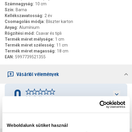
Számnagyság
:
10 cm
Szín
:
Barna
Kellékszavatosság
:
2 év
Csomagolás módja
:
Bliszter karton
Anyag
:
Alumínium
Rögzítési mód
:
Csavar és tipli
Termék méret mélysége
:
1 cm
Termék méret szélesség
:
11 cm
Termék méret magasság
:
18 cm
EAN
:
5997739521355
Vásárlói vélemények
0
0
értékelés
Értékelés írása
Weboldalunk sütiket használ