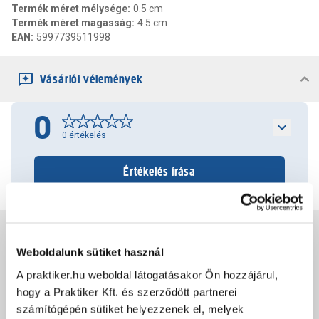
Termék méret mélysége
:
0.5 cm
Termék méret magasság
:
4.5 cm
EAN
:
5997739511998
Vásárlói vélemények
0
0
értékelés
Értékelés írása
Jótállás, szavatosság
Weboldalunk sütiket használ
A praktiker.hu weboldal látogatásakor Ön hozzájárul,
Csomagolási és súly információk
hogy a Praktiker Kft. és szerződött partnerei
számítógépén sütiket helyezzenek el, melyek