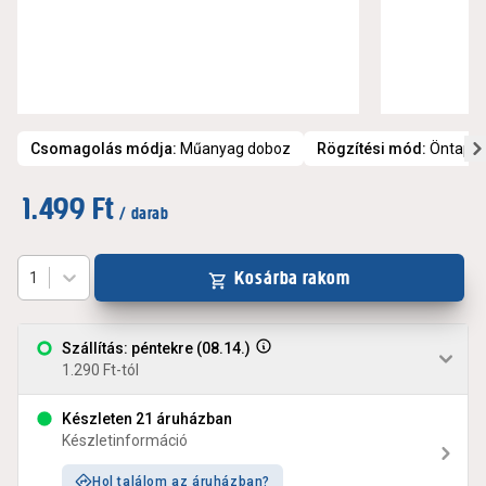
Csomagolás módja
:
Műanyag doboz
Rögzítési mód
:
Öntapa
1.499 Ft
/ darab
Kosárba rakom
1
Szállítás: péntekre (08.14.)
1.290 Ft-tól
Készleten 21 áruházban
Készletinformáció
Hol találom az áruházban?