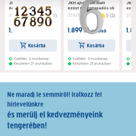
JKH ajtószám antik 5
JKH ajtószám matt
JKH 
öntapadós sb
ezüst 6/9 öntapadós sb
ezüs
5
(
1
)
5
(
2
)
319230
319212
319
1.599 Ft
1.899 Ft
1.8
/ darab
/ darab
Kosárba
Kosárba
Szállítás:
5 munkanap
Szállítás:
3 munkanap
Szá
Készleten 21 áruházban
Készleten 23 áruházban
Ké
Ne maradj le semmiről! Iratkozz fel
hírlevelünkre
és merülj el kedvezményeink
tengerében!