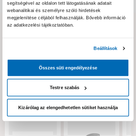
Dokumentumok, felelős személy
segítségével az oldalon tett látogatásának adatait
webanalitikai és személyre szóló hirdetések
megjelenítése céljából felhasználják. Bővebb információ
az adatkezelési tájékoztatóban.
Hibát találtál az oldalon vagy a termék leírásában?
Kérjük jelezd nekünk!
Beállítások
Neked ajánljuk!
Összes süti engedélyezése
Testre szabás
Kizárólag az elengedhetetlen sütiket használja