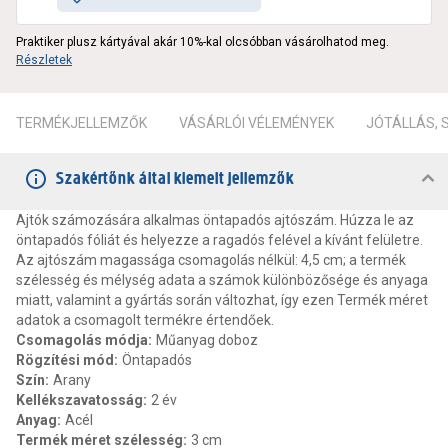
Praktiker plusz kártyával akár 10%-kal olcsóbban vásárolhatod meg.
Részletek
TERMÉKJELLEMZŐK
VÁSÁRLÓI VÉLEMÉNYEK
JÓTÁLLÁS,
Szakértőnk által kiemelt jellemzők
Ajtók számozására alkalmas öntapadós ajtószám. Húzza le az
öntapadós fóliát és helyezze a ragadós felével a kívánt felületre.
Az ajtószám magassága csomagolás nélkül: 4,5 cm; a termék
szélesség és mélység adata a számok különbözősége és anyaga
miatt, valamint a gyártás során változhat, így ezen Termék méret
adatok a csomagolt termékre értendőek.
Csomagolás módja
:
Műanyag doboz
Rögzítési mód
:
Öntapadós
Szín
:
Arany
Kellékszavatosság
:
2 év
Anyag
:
Acél
Termék méret szélesség
:
3 cm