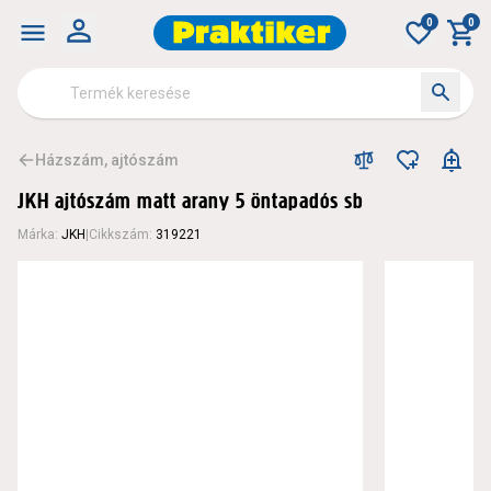
0
0
Házszám, ajtószám
JKH ajtószám matt arany 5 öntapadós sb
Márka
:
JKH
|
Cikkszám
:
319221