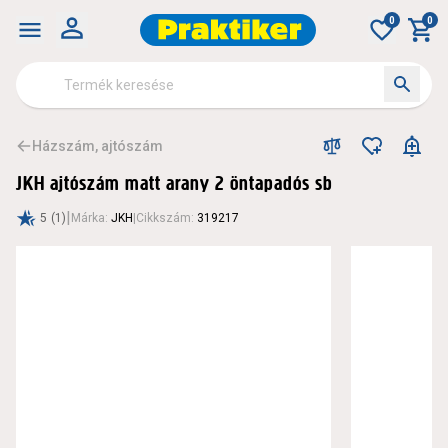
0
0
Házszám, ajtószám
JKH ajtószám matt arany 2 öntapadós sb
|
5
(1)
Márka
:
JKH
|
Cikkszám
:
319217