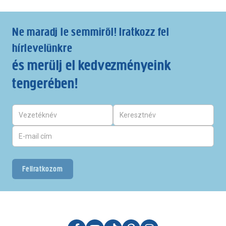
Ne maradj le semmiről! Iratkozz fel
hírlevelünkre
és merülj el kedvezményeink
tengerében!
Feliratkozom