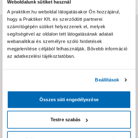
Weboldalunk sütiket használ
A praktiker.hu weboldal látogatásakor Ön hozzájárul,
hogy a Praktiker Kft. és szerződött partnerei
Jótállás, szavatosság
számítógépén sütiket helyezzenek el, melyek
segítségével az oldalon tett látogatásának adatait
webanalitikai és személyre szóló hirdetések
Csomagolási és súly információk
megjelenítése céljából felhasználják. Bővebb információ
az adatkezelési tájékoztatóban.
Dokumentumok, felelős személy
Beállítások
Hibát találtál az oldalon vagy a termék leírásában?
Kérjük jelezd nekünk!
Összes süti engedélyezése
Testre szabás
Neked ajánljuk!