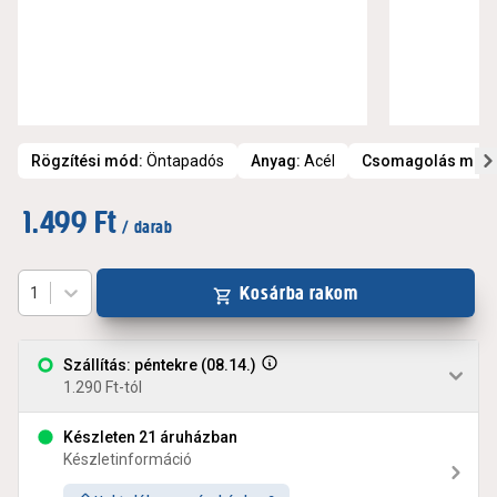
Rögzítési mód
:
Öntapadós
Anyag
:
Acél
Csomagolás mód
1.499 Ft
/ darab
Kosárba rakom
1
Szállítás: péntekre (08.14.)
1.290 Ft-tól
Készleten 21 áruházban
Készletinformáció