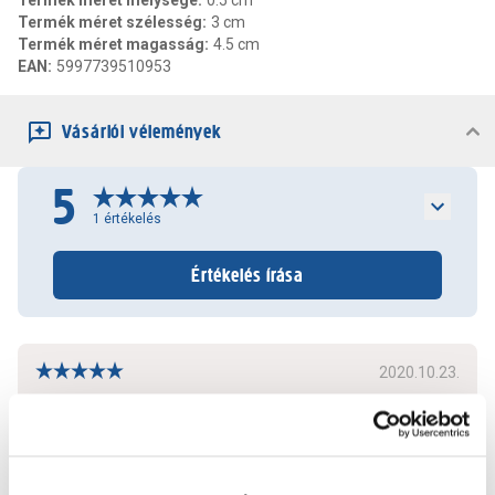
Termék méret mélysége
:
0.5 cm
Termék méret szélesség
:
3 cm
Termék méret magasság
:
4.5 cm
EAN
:
5997739510953
Vásárlói vélemények
5
1
értékelés
Értékelés írása
2020.10.23.
Mert szép és praktikus valamint könnyen felhelyezhető....
Bővebben
0
0