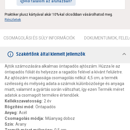
Hol találom az áruházban?
Praktiker plusz kártyával akár 10%-kal olcsóbban vásárolhatod meg.
Részletek
CSOMAGOLÁSI ÉS SÚLY INFORMÁCIÓK
DOKUMENTUMOK, FELEL
Szakértőnk által kiemelt jellemzők
Ajtók számozására alkalmas öntapadós ajtószám. Húzza le az
öntapadós fóliát és helyezze a ragadós felével a kívánt felületre.
Az ajtószám magassága csomagolás nélkül: 4,5 cm; a termék
szélesség és mélység adata a számok különbözősége és anyaga
miatt, valamint a gyártás során változhat, így ezen Termék méret
adatok a csomagolt termékre értendőek.
Kellékszavatosság
:
2 év
Rögzítési mód
:
Öntapadós
Anyag
:
Acél
Csomagolás módja
:
Műanyag doboz
Szín
:
Arany