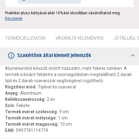
Praktiker plusz kártyával akár 10%-kal olcsóbban vásárolhatod meg.
Részletek
TERMÉKJELLEMZŐK
VÁSÁRLÓI VÉLEMÉNYEK
JÓTÁLLÁS,
Szakértőnk által kiemelt jellemzők
Alumíniumból készült öntött házszám, matt fekete színben. A
termék a kívánt felületre a csomagolásban megtalálható 2 darab
tipli és 2 darab csavarszár segítségével rögzíthető.
Rögzítési mód
:
Tiplivel és csavarral
Anyag
:
Alumínium
Kellékszavatosság
:
2 év
Szín
:
Fekete
Termék méret szélesség
:
9 cm
Termék méret mélysége
:
1 cm
Termék méret magasság
:
10 cm
EAN
:
5997741114774