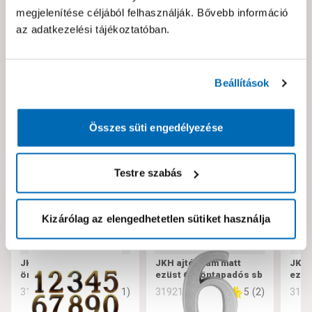
Hibát találtál az oldalon vagy a termék leírásában?
megjelenítése céljából felhasználják. Bővebb információ
Kérjük jelezd nekünk!
az adatkezelési tájékoztatóban.
Neked ajánljuk!
Beállítások
Összes süti engedélyezése
Testre szabás
Kizárólag az elengedhetetlen sütiket használja
JKH ajtószám antik 5
JKH ajtószám matt
JKH 
öntapadós sb
ezüst 6/9 öntapadós sb
ezüs
5
(
1
)
5
(
2
)
319230
319212
319