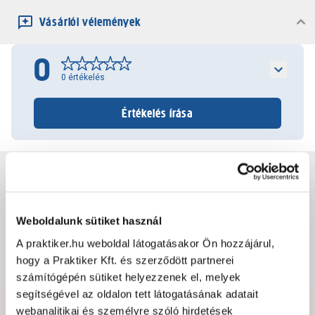
Vásárlói vélemények
0
0
értékelés
Értékelés írása
Jótállás, szavatosság
Csomagolási és súly információk
Weboldalunk sütiket használ
A praktiker.hu weboldal látogatásakor Ön hozzájárul,
hogy a Praktiker Kft. és szerződött partnerei
Dokumentumok, felelős személy
számítógépén sütiket helyezzenek el, melyek
segítségével az oldalon tett látogatásának adatait
webanalitikai és személyre szóló hirdetések