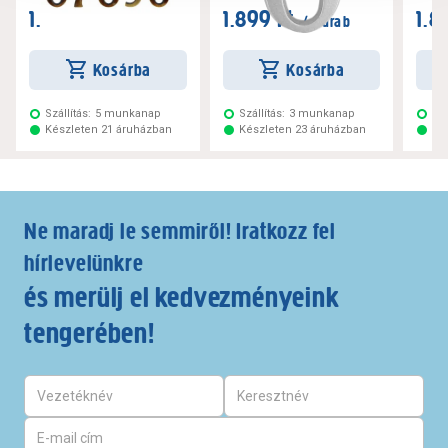
1.599 Ft
1.899 Ft
1.8
/ darab
/ darab
Kosárba
Kosárba
Szállítás:
5 munkanap
Szállítás:
3 munkanap
Szá
Készleten 21 áruházban
Készleten 23 áruházban
Ké
Ne maradj le semmiről! Iratkozz fel
hírlevelünkre
és merülj el kedvezményeink
tengerében!