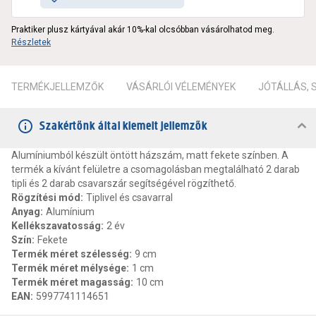
Praktiker plusz kártyával akár 10%-kal olcsóbban vásárolhatod meg.
Részletek
TERMÉKJELLEMZŐK
VÁSÁRLÓI VÉLEMÉNYEK
JÓTÁLLÁS,
Szakértőnk által kiemelt jellemzők
Alumíniumból készült öntött házszám, matt fekete színben. A
termék a kívánt felületre a csomagolásban megtalálható 2 darab
tipli és 2 darab csavarszár segítségével rögzíthető.
Rögzítési mód
:
Tiplivel és csavarral
Anyag
:
Alumínium
Kellékszavatosság
:
2 év
Szín
:
Fekete
Termék méret szélesség
:
9 cm
Termék méret mélysége
:
1 cm
Termék méret magasság
:
10 cm
EAN
:
5997741114651