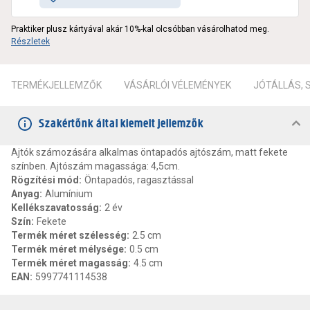
Praktiker plusz kártyával akár 10%-kal olcsóbban vásárolhatod meg.
Részletek
TERMÉKJELLEMZŐK
VÁSÁRLÓI VÉLEMÉNYEK
JÓTÁLLÁS,
Szakértőnk által kiemelt jellemzők
Ajtók számozására alkalmas öntapadós ajtószám, matt fekete
színben. Ajtószám magassága: 4,5cm.
Rögzítési mód
:
Öntapadós, ragasztással
Anyag
:
Alumínium
Kellékszavatosság
:
2 év
Szín
:
Fekete
Termék méret szélesség
:
2.5 cm
Termék méret mélysége
:
0.5 cm
Termék méret magasság
:
4.5 cm
EAN
:
5997741114538