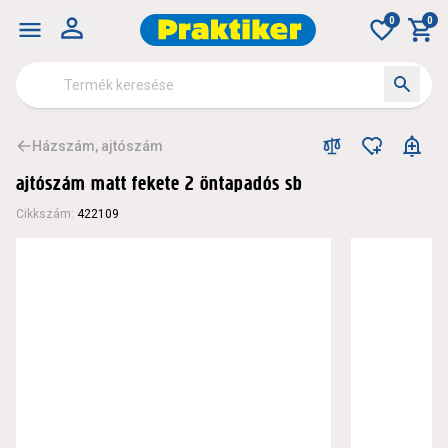
0
0
Házszám, ajtószám
ajtószám matt fekete 2 öntapadós sb
Cikkszám
:
422109