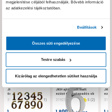
megjelenítése céljából felhasználják. Bővebb információ
Kérjük jelezd nekünk!
az adatkezelési tájékoztatóban.
Neked ajánljuk!
Beállítások
Összes süti engedélyezése
Testre szabás
Kizárólag az elengedhetetlen sütiket használja
JKH ajtószám antik 5
JKH ajtószám matt
JKH 
öntapadós sb
ezüst 6/9 öntapadós sb
ezüs
5
(
1
)
5
(
2
)
319230
319212
319
1.599 Ft
1.899 Ft
1.8