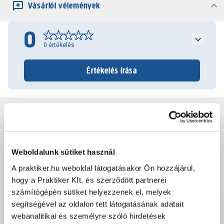
Vásárlói vélemények
0
0
értékelés
Értékelés írása
Jótállás, szavatosság
Csomagolási és súly információk
Weboldalunk sütiket használ
A praktiker.hu weboldal látogatásakor Ön hozzájárul,
Dokumentumok, felelős személy
hogy a Praktiker Kft. és szerződött partnerei
számítógépén sütiket helyezzenek el, melyek
segítségével az oldalon tett látogatásának adatait
webanalitikai és személyre szóló hirdetések
Hibát találtál az oldalon vagy a termék leírásában?