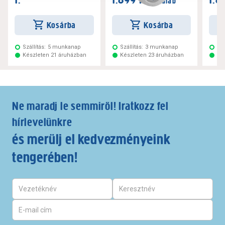
/ darab
/ darab
Kosárba
Kosárba
Szállítás:
5 munkanap
Szállítás:
3 munkanap
Szá
Készleten 21 áruházban
Készleten 23 áruházban
Ké
Ne maradj le semmiről! Iratkozz fel
hírlevelünkre
és merülj el kedvezményeink
tengerében!