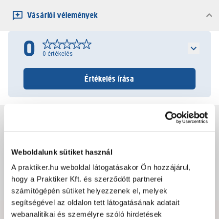
Vásárlói vélemények
0
0
értékelés
Értékelés írása
Jótállás, szavatosság
Weboldalunk sütiket használ
Csomagolási és súly információk
A praktiker.hu weboldal látogatásakor Ön hozzájárul,
hogy a Praktiker Kft. és szerződött partnerei
Dokumentumok, felelős személy
számítógépén sütiket helyezzenek el, melyek
segítségével az oldalon tett látogatásának adatait
webanalitikai és személyre szóló hirdetések