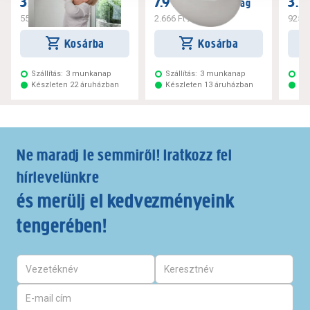
3.299 Ft
7.999 Ft
3.6
/ csomag
/ csomag
550 Ft
/ darab
2.666 Ft
/ darab
925 F
Kosárba
Kosárba
Szállítás:
3 munkanap
Szállítás:
3 munkanap
Szá
Készleten 22 áruházban
Készleten 13 áruházban
Ké
Ne maradj le semmiről! Iratkozz fel
hírlevelünkre
és merülj el kedvezményeink
tengerében!