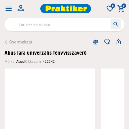
0
0
Gyermekzár
Abus lara univerzális fényvisszaverő
Márka
:
Abus
|
Cikkszám
:
422542