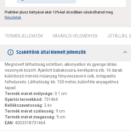
Praktiker plusz kártyával akár 10%-kal olcsóbban vásárolhatod meg.
Részletek
TERMÉKJELLEMZŐK
VÁSÁRLÓI VÉLEMÉNYEK
JÓTÁLLÁS,
Szakértőnk által kiemelt jellemzők
Megnövelt láthatóság sötétben, alkonyatkor és gyenge látási
viszonyok között. Ajánlott babakocsira, kerékpárra stb. 16 darab
különböző méretű műanyag fényvisszaverő csík, öntapadós
felhelyezés. Láthatóság: kb. 150 méter, különféle anyagokhoz
tapad.
Termék méret mélysége
:
0.1 cm
Gyártói termékkód
:
731464
Kellékszavatosság
:
2 év
Termék méret szélesség
:
9 cm
Termék méret magasság
:
9 cm
EAN
:
4003318731464