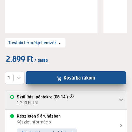
További termékjellemzők
2.899 Ft
/ darab
Kosárba rakom
1
Szállítás: péntekre (08.14.)
1.290 Ft-tól
Készleten 9 áruházban
Készletinformáció