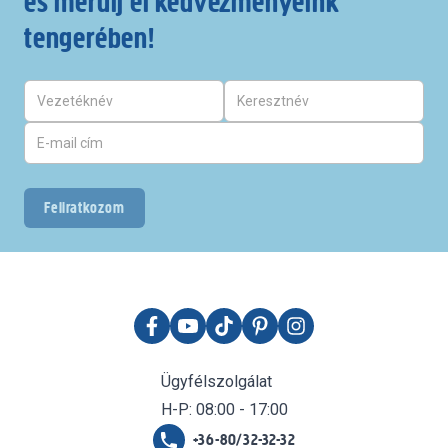
és merülj el kedvezményeink
tengerében!
Feliratkozom
Ügyfélszolgálat
H-P: 08:00 - 17:00
+36-80/32-32-32