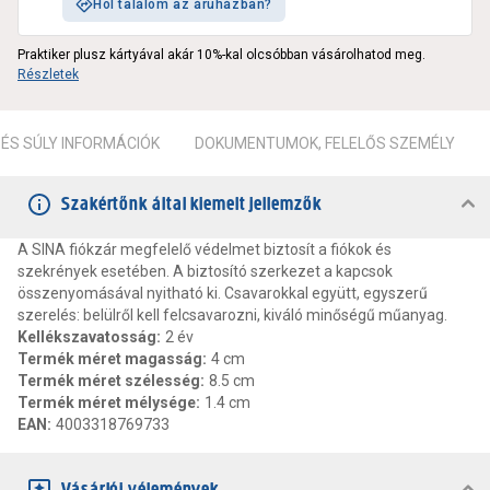
Hol találom az áruházban?
Praktiker plusz kártyával akár 10%-kal olcsóbban vásárolhatod meg.
Részletek
ÉS SÚLY INFORMÁCIÓK
DOKUMENTUMOK, FELELŐS SZEMÉLY
Szakértőnk által kiemelt jellemzők
A SINA fiókzár megfelelő védelmet biztosít a fiókok és
szekrények esetében. A biztosító szerkezet a kapcsok
összenyomásával nyitható ki. Csavarokkal együtt, egyszerű
szerelés: belülről kell felcsavarozni, kiváló minőségű műanyag.
Kellékszavatosság
:
2 év
Termék méret magasság
:
4 cm
Termék méret szélesség
:
8.5 cm
Termék méret mélysége
:
1.4 cm
EAN
:
4003318769733
Vásárlói vélemények