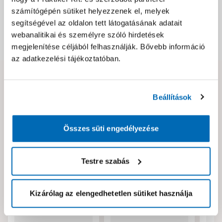
számítógépén sütiket helyezzenek el, melyek
Csomagolási és súly információk
segítségével az oldalon tett látogatásának adatait
webanalitikai és személyre szóló hirdetések
Dokumentumok, felelős személy
megjelenítése céljából felhasználják. Bővebb információ
az adatkezelési tájékoztatóban.
Hibát találtál az oldalon vagy a termék leírásában?
Kérjük jelezd nekünk!
Beállítások
Összes süti engedélyezése
Neked ajánljuk!
Testre szabás
Kizárólag az elengedhetetlen sütiket használja