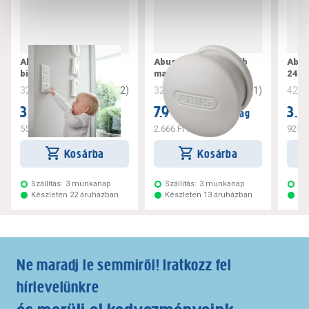
Abus konnektor
Abus mágneszár 3db
Abus
biztosító 6db greta
marc
24m
3
(
2
)
5
(
1
)
321582
321591
422
3.299 Ft
7.999 Ft
3.6
/ csomag
/ csomag
550 Ft
/ darab
2.666 Ft
/ darab
925 F
Kosárba
Kosárba
Szállítás:
3 munkanap
Szállítás:
3 munkanap
Szá
Készleten 22 áruházban
Készleten 13 áruházban
Ké
Ne maradj le semmiről! Iratkozz fel
hírlevelünkre