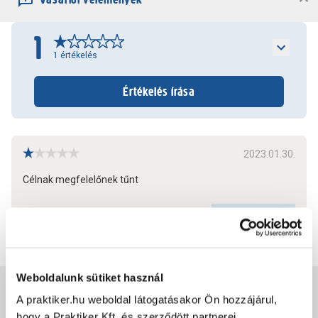
1
1
értékelés
Értékelés írása
2023.01.30.
Célnak megfelelőnek tűnt
Bővebben
0
0
Weboldalunk sütiket használ
Jótállás, szavatosság
A praktiker.hu weboldal látogatásakor Ön hozzájárul,
hogy a Praktiker Kft. és szerződött partnerei