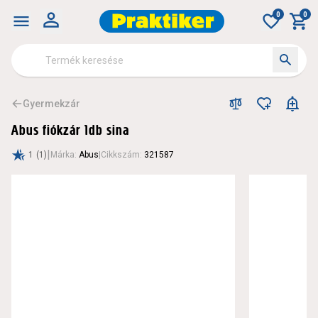
0
0
Gyermekzár
Abus fiókzár 1db sina
|
1
(1)
Márka
:
Abus
|
Cikkszám
:
321587