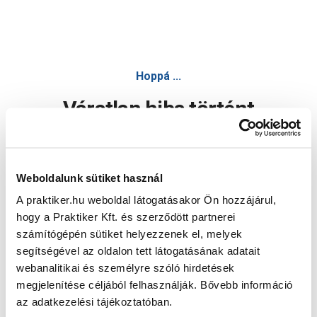
Hoppá ...
Váratlan hiba történt
Dolgozunk a hiba javításán. Egy kis türelmet kérünk.
Weboldalunk sütiket használ
A praktiker.hu weboldal látogatásakor Ön hozzájárul,
Oldal újratöltése
hogy a Praktiker Kft. és szerződött partnerei
számítógépén sütiket helyezzenek el, melyek
segítségével az oldalon tett látogatásának adatait
webanalitikai és személyre szóló hirdetések
megjelenítése céljából felhasználják. Bővebb információ
az adatkezelési tájékoztatóban.