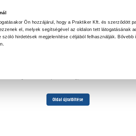
nál
togatásakor Ön hozzájárul, hogy a Praktiker Kft. és szerződött pa
zzenek el, melyek segítségével az oldalon tett látogatásának ad
 szóló hirdetések megjelenítése céljából felhasználják. Bővebb 
Hoppá ...
an.
Váratlan hiba történt
Dolgozunk a hiba javításán. Egy kis türelmet kérünk.
Oldal újratöltése