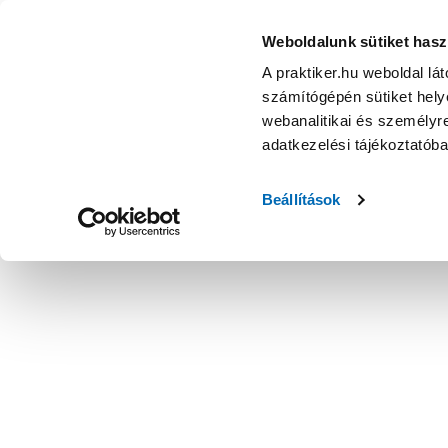
Weboldalunk sütiket hasz
A praktiker.hu weboldal lá
számítógépén sütiket helye
webanalitikai és személyre
adatkezelési tájékoztatób
Beállítások