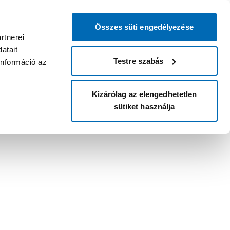
Összes süti engedélyezése
rtnerei
atait
Testre szabás
információ az
Kizárólag az elengedhetetlen
sütiket használja