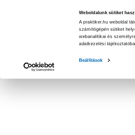
Weboldalunk sütiket hasz
A praktiker.hu weboldal lá
számítógépén sütiket helye
webanalitikai és személyre
adatkezelési tájékoztatób
Beállítások