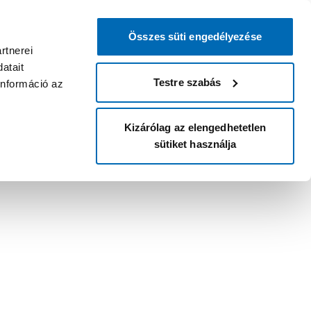
Összes süti engedélyezése
rtnerei
atait
Testre szabás
információ az
Kizárólag az elengedhetetlen
sütiket használja