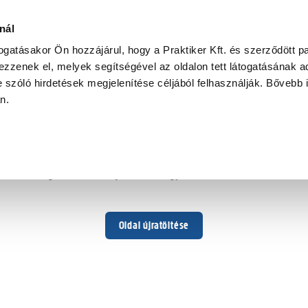
nál
togatásakor Ön hozzájárul, hogy a Praktiker Kft. és szerződött pa
zzenek el, melyek segítségével az oldalon tett látogatásának ad
 szóló hirdetések megjelenítése céljából felhasználják. Bővebb 
Hoppá ...
an.
Váratlan hiba történt
Dolgozunk a hiba javításán. Egy kis türelmet kérünk.
Oldal újratöltése