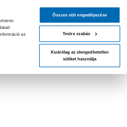
Összes süti engedélyezése
rtnerei
atait
Testre szabás
információ az
Kizárólag az elengedhetetlen
sütiket használja