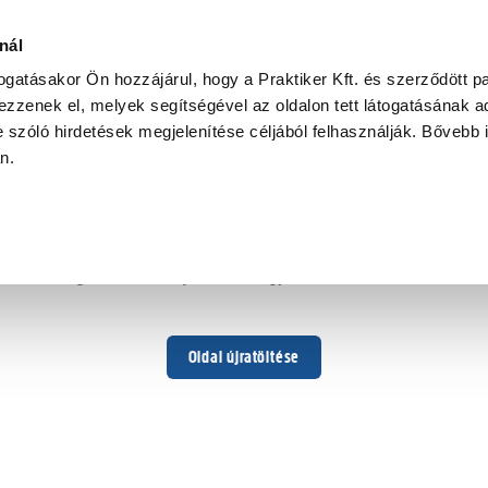
nál
togatásakor Ön hozzájárul, hogy a Praktiker Kft. és szerződött pa
zzenek el, melyek segítségével az oldalon tett látogatásának ad
 szóló hirdetések megjelenítése céljából felhasználják. Bővebb 
Hoppá ...
an.
Váratlan hiba történt
Dolgozunk a hiba javításán. Egy kis türelmet kérünk.
Oldal újratöltése