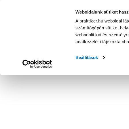
Weboldalunk sütiket hasz
A praktiker.hu weboldal lá
számítógépén sütiket helye
webanalitikai és személyre
adatkezelési tájékoztatób
Beállítások