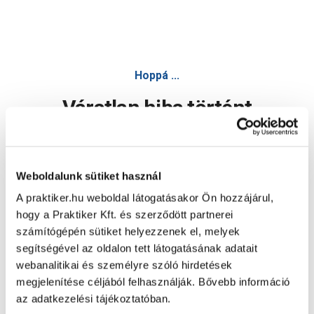
Hoppá ...
Váratlan hiba történt
Dolgozunk a hiba javításán. Egy kis türelmet kérünk.
Weboldalunk sütiket használ
A praktiker.hu weboldal látogatásakor Ön hozzájárul,
Oldal újratöltése
hogy a Praktiker Kft. és szerződött partnerei
számítógépén sütiket helyezzenek el, melyek
segítségével az oldalon tett látogatásának adatait
webanalitikai és személyre szóló hirdetések
megjelenítése céljából felhasználják. Bővebb információ
az adatkezelési tájékoztatóban.