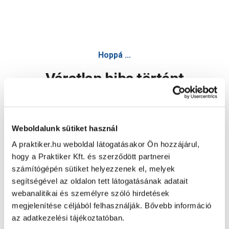
Hoppá ...
Váratlan hiba történt
Dolgozunk a hiba javításán. Egy kis türelmet kérünk.
Weboldalunk sütiket használ
A praktiker.hu weboldal látogatásakor Ön hozzájárul,
Oldal újratöltése
hogy a Praktiker Kft. és szerződött partnerei
számítógépén sütiket helyezzenek el, melyek
segítségével az oldalon tett látogatásának adatait
webanalitikai és személyre szóló hirdetések
megjelenítése céljából felhasználják. Bővebb információ
az adatkezelési tájékoztatóban.