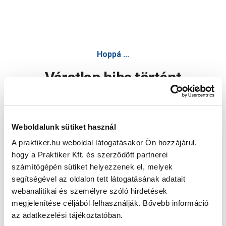
Hoppá ...
Váratlan hiba történt
Dolgozunk a hiba javításán. Egy kis türelmet kérünk.
Weboldalunk sütiket használ
A praktiker.hu weboldal látogatásakor Ön hozzájárul,
Oldal újratöltése
hogy a Praktiker Kft. és szerződött partnerei
számítógépén sütiket helyezzenek el, melyek
segítségével az oldalon tett látogatásának adatait
webanalitikai és személyre szóló hirdetések
megjelenítése céljából felhasználják. Bővebb információ
az adatkezelési tájékoztatóban.