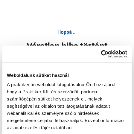
Hoppá ...
Váratlan hiba történt
Dolgozunk a hiba javításán. Egy kis türelmet kérünk.
Weboldalunk sütiket használ
A praktiker.hu weboldal látogatásakor Ön hozzájárul,
Oldal újratöltése
hogy a Praktiker Kft. és szerződött partnerei
számítógépén sütiket helyezzenek el, melyek
segítségével az oldalon tett látogatásának adatait
webanalitikai és személyre szóló hirdetések
megjelenítése céljából felhasználják. Bővebb információ
az adatkezelési tájékoztatóban.