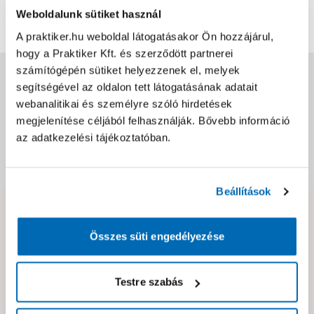
Bővebben
0
0
Weboldalunk sütiket használ
A praktiker.hu weboldal látogatásakor Ön hozzájárul,
hogy a Praktiker Kft. és szerződött partnerei
számítógépén sütiket helyezzenek el, melyek
Jótállás, szavatosság
segítségével az oldalon tett látogatásának adatait
webanalitikai és személyre szóló hirdetések
Csomagolási és súly információk
megjelenítése céljából felhasználják. Bővebb információ
az adatkezelési tájékoztatóban.
Dokumentumok, felelős személy
Beállítások
Hibát találtál az oldalon vagy a termék leírásában?
Összes süti engedélyezése
Kérjük jelezd nekünk!
Testre szabás
Neked ajánljuk!