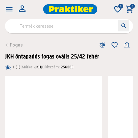
0
0
Fogas
JKH öntapadós fogas ovális 25/42 fehér
|
1
(1)
Márka
:
JKH
|
Cikkszám
:
256380