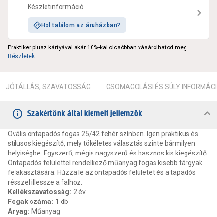
Készletinformáció
Hol találom az áruházban?
Praktiker plusz kártyával akár 10%-kal olcsóbban vásárolhatod meg.
Részletek
JÓTÁLLÁS, SZAVATOSSÁG
CSOMAGOLÁSI ÉS SÚLY INFORMÁC
Szakértőnk által kiemelt jellemzők
Ovális öntapadós fogas 25/42 fehér színben. Igen praktikus és
stílusos kiegészítő, mely tökéletes választás szinte bármilyen
helyiségbe. Egyszerű, mégis nagyszerű és hasznos kis kiegészítő.
Öntapadós felülettel rendelkező műanyag fogas kisebb tárgyak
felakasztására. Húzza le az öntapadós felületet és a tapadós
résszel illessze a falhoz.
Kellékszavatosság
:
2 év
Fogak száma
:
1 db
Anyag
:
Műanyag