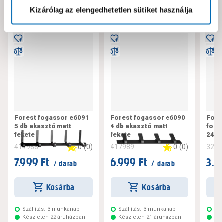
Kizárólag az elengedhetetlen sütiket használja
Forest fogassor e6091
Forest fogassor e6090
Fore
5 db akasztó matt
4 db akasztó matt
foga
fekete
fekete
240
0
(
0
)
0
(
0
)
417988
417989
324
7.999 Ft
6.999 Ft
3.3
/ darab
/ darab
Kosárba
Kosárba
Szállítás:
3 munkanap
Szállítás:
3 munkanap
Szá
Készleten 22 áruházban
Készleten 21 áruházban
Ké