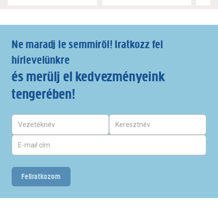
Ne maradj le semmiről! Iratkozz fel
hírlevelünkre
és merülj el kedvezményeink
tengerében!
Feliratkozom