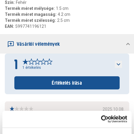
Szín
:
Fehér
Termék méret mélysége
:
1.5 cm
Termék méret magasság
:
4.2 cm
Termék méret szélesség
:
2.5 cm
EAN
:
5997741196121
Vásárlói vélemények
1
1
értékelés
Értékelés írása
2025.10.08.
Nem szerettem volna a csempét kifúrni