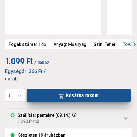
Fogak száma
:
1 db
Anyag
:
Műanyag
Szín
:
Fehér
Tovább
1.099 Ft
/ doboz
Egységár:
366 Ft
/
darab
Kosárba rakom
1
Szállítás: péntekre (08.14.)
1.290 Ft-tól
Készleten 19 áruházban