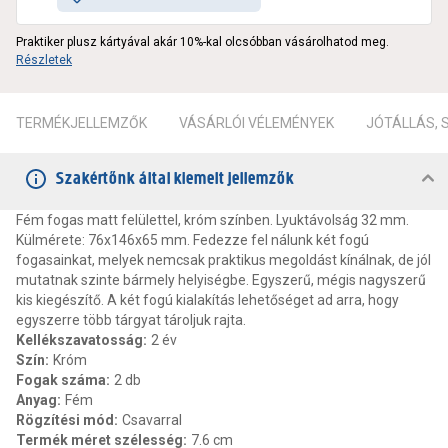
Praktiker plusz kártyával akár 10%-kal olcsóbban vásárolhatod meg.
Részletek
TERMÉKJELLEMZŐK
VÁSÁRLÓI VÉLEMÉNYEK
JÓTÁLLÁS,
Szakértőnk által kiemelt jellemzők
Fém fogas matt felülettel, króm színben. Lyuktávolság 32 mm.
Külmérete: 76x146x65 mm. Fedezze fel nálunk két fogú
fogasainkat, melyek nemcsak praktikus megoldást kínálnak, de jól
mutatnak szinte bármely helyiségbe. Egyszerű, mégis nagyszerű
kis kiegészítő. A két fogú kialakítás lehetőséget ad arra, hogy
egyszerre több tárgyat tároljuk rajta.
Kellékszavatosság
:
2 év
Szín
:
Króm
Fogak száma
:
2 db
Anyag
:
Fém
Rögzítési mód
:
Csavarral
Termék méret szélesség
:
7.6 cm