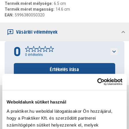
Termék méret mélysége
:
6.5 cm
Termék méret magasság
:
14.6 cm
EAN
:
5996380050320
Vásárlói vélemények
0
0
értékelés
Értékelés írása
Jótállás, szavatosság
Weboldalunk sütiket használ
A praktiker.hu weboldal látogatásakor Ön hozzájárul,
Csomagolási és súly információk
hogy a Praktiker Kft. és szerződött partnerei
számítógépén sütiket helyezzenek el, melyek