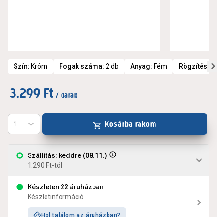
Szín
:
Króm
Fogak száma
:
2 db
Anyag
:
Fém
Rögzítési 
3.299 Ft
/ darab
Kosárba rakom
1
Szállítás: keddre (08.11.)
1.290 Ft-tól
Készleten 22 áruházban
Készletinformáció
Hol találom az áruházban?