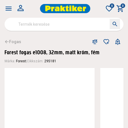
0
0
Fogas
Forest fogas e1008, 32mm, matt króm, fém
Márka
:
Forest
|
Cikkszám
:
295181