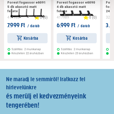
Forest fogassor e6091
Forest fogassor e6090
Fore
5 db akasztó matt
4 db akasztó matt
foga
fekete
fekete
240
0
(
0
)
0
(
0
)
417988
417989
324
7.999 Ft
6.999 Ft
3.3
/ darab
/ darab
Kosárba
Kosárba
Szállítás:
2 munkanap
Szállítás:
2 munkanap
Szá
Készleten 22 áruházban
Készleten 23 áruházban
Ké
Ne maradj le semmiről! Iratkozz fel
hírlevelünkre
és merülj el kedvezményeink
tengerében!