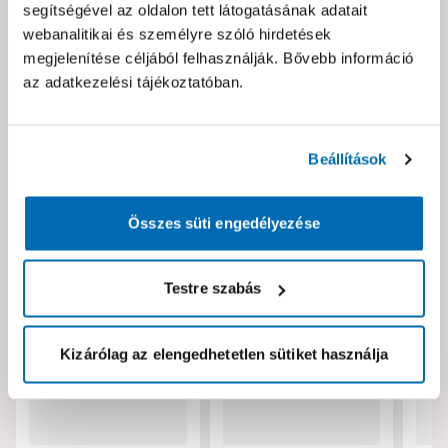
Dokumentumok, felelős személy
segítségével az oldalon tett látogatásának adatait
webanalitikai és személyre szóló hirdetések
megjelenítése céljából felhasználják. Bővebb információ
az adatkezelési tájékoztatóban.
Hibát találtál az oldalon vagy a termék leírásában?
Kérjük jelezd nekünk!
Beállítások
Neked ajánljuk!
Összes süti engedélyezése
Testre szabás
Kizárólag az elengedhetetlen sütiket használja