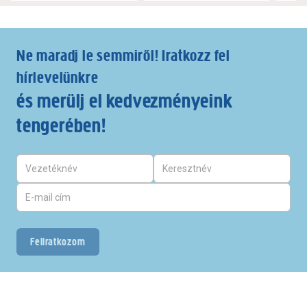
Ne maradj le semmiről! Iratkozz fel
hírlevelünkre
és merülj el kedvezményeink
tengerében!
Feliratkozom