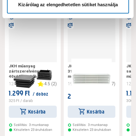
Kizárólag az elengedhetetlen sütiket használja
JKH műanyag
JKH szellőzőrács
JKH 
zártszerelvény sapka
316x83mm, fehér,
sapk
40x40mm, 4db
műanyag
műan
4.5
(
2
)
4.7
(
7
)
124221
194101
124
1.299 Ft
1.1
/ doboz
2.399 Ft
/ darab
325 Ft
/ darab
300 F
Kosárba
Kosárba
Szállítás:
3 munkanap
Szállítás:
3 munkanap
Szá
Készleten 23 áruházban
Készleten 23 áruházban
Ké