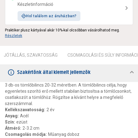
Készletinformáció
Hol találom az áruházban?
Praktiker plusz kártyával akár 10%-kal olcsóbban vásárolhatod meg.
Részletek
JÓTÁLLÁS, SZAVATOSSÁG
CSOMAGOLÁSI ÉS SÚLY INFORMÁC
Szakértőnk által kiemelt jellemzők
3 db-os tömlőbilincs 20-32 méretben. A tömlőbilincs célja, hogy
egyenletes szorító erő mellett stabilan biztosítsa a tömlőcsonkot,
csatlakozót a tömlőhöz. Rögzítse a kívánt helyre a megfelelő
szerszámmal.
Kellékszavatosság
:
2 év
Anyag
:
Acél
Szín
:
ezüst
Átmérő
:
2-3.2 cm
Csomagolás módja
:
Műanyag doboz