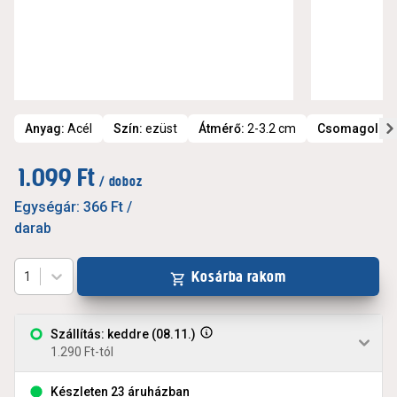
Anyag
:
Acél
Szín
:
ezüst
Átmérő
:
2-3.2 cm
Csomagolás
1.099 Ft
/ doboz
Egységár:
366 Ft
/
darab
Kosárba rakom
1
Szállítás: keddre (08.11.)
1.290 Ft-tól
Készleten 23 áruházban