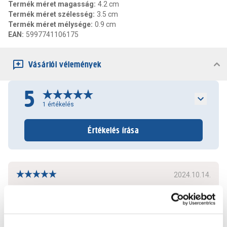
Termék méret magasság
:
4.2 cm
Termék méret szélesség
:
3.5 cm
Termék méret mélysége
:
0.9 cm
EAN
:
5997741106175
Vásárlói vélemények
5
1
értékelés
Értékelés írása
2024.10.14.
Mindenképpen szükségem volt rá!
Bővebben
0
0