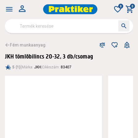
0
0
Fém munkaanyag
JKH tömlőbilincs 20-32, 3 db/csomag
|
5
(1)
Márka
:
JKH
|
Cikkszám
:
83407