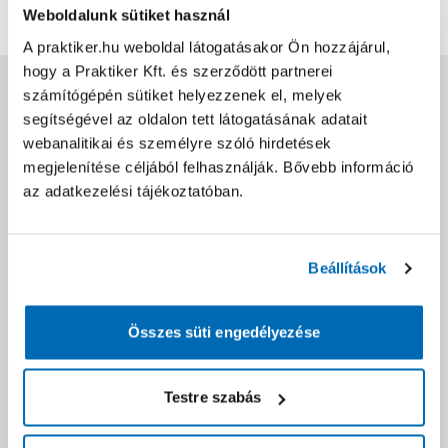
Weboldalunk sütiket használ
A praktiker.hu weboldal látogatásakor Ön hozzájárul,
hogy a Praktiker Kft. és szerződött partnerei
Jótállás, szavatosság
számítógépén sütiket helyezzenek el, melyek
segítségével az oldalon tett látogatásának adatait
webanalitikai és személyre szóló hirdetések
Csomagolási és súly információk
megjelenítése céljából felhasználják. Bővebb információ
az adatkezelési tájékoztatóban.
Dokumentumok, felelős személy
Beállítások
Hibát találtál az oldalon vagy a termék leírásában?
Kérjük jelezd nekünk!
Összes süti engedélyezése
Neked ajánljuk!
Testre szabás