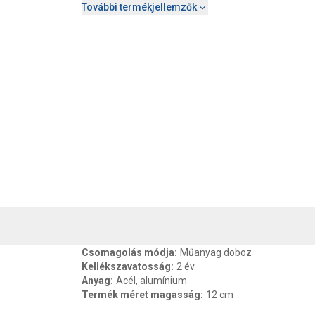
További termékjellemzők
, SZAVATOSSÁG
CSOMAGOLÁSI ÉS SÚLY INFORMÁCIÓK
DOKU
Csomagolás módja
:
Műanyag doboz
Kellékszavatosság
:
2 év
Anyag
:
Acél, alumínium
Termék méret magasság
:
12 cm