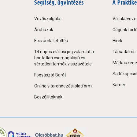
Segítség, ügyintézés
A Praktike
Vevőszolgálat
Vállalatveze
Áruházak
Cégünk tört
E-számla letöltés
Hírek
14 napos elállási jog valamint a
Társadalmi f
bontatlan csomagolású és
Márkaüzene
sértetlen termék visszavétele
Sajtókapcso
Fogyasztó Barát
Karrier
Online vitarendezési platform
Beszállítóknak