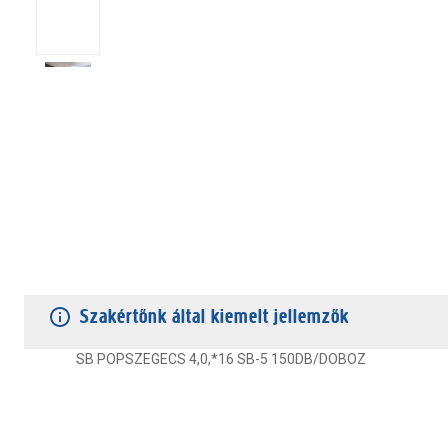
TERMÉKJELLEMZŐK
VÁSÁRLÓI VÉLEMÉNYEK
JÓTÁLLÁS
Szakértőnk által kiemelt jellemzők
SB POPSZEGECS 4,0,*16 SB-5 150DB/DOBOZ