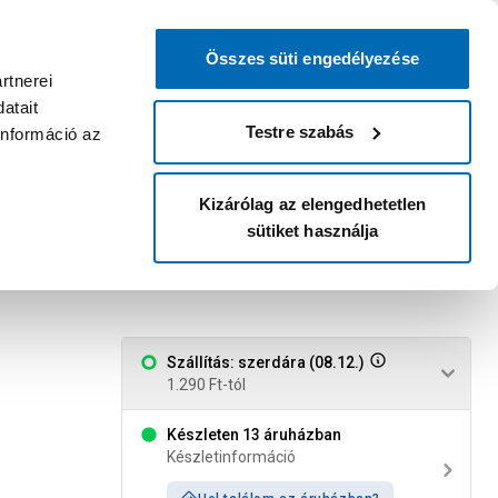
0
0
dvenc áruházam
:
Miért érdemes
Kérlek válassz
bejelentkezni?
Összes süti engedélyezése
Belépés
Listáim
Kosár
rtnerei
atait
Legyél Praktiker Plusz tag!
Áruházak és szolgáltatások
Karrier
Testre szabás
információ az
Kizárólag az elengedhetetlen
sütiket használja
db-os sb-5
Szállítás: szerdára (08.12.)
1.290 Ft-tól
Készleten 13 áruházban
Készletinformáció