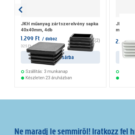
JKH műanyag zártszerelvény sapka
JKH szel
40x40mm, 4db
műanyag
1.299 Ft
/ doboz
2.399 F
4.5
(
2
)
325 Ft
/ darab
Kosárba
Szállítás:
3 munkanap
Szállítá
Készleten 23 áruházban
Készle
Ne maradj le semmiről! Iratkozz fel h