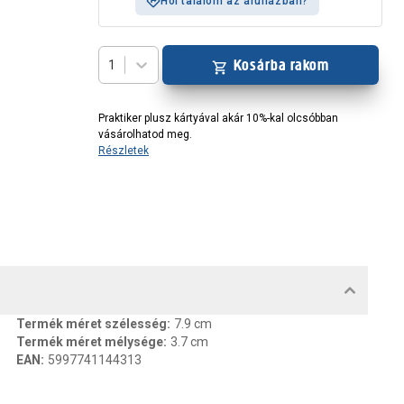
Hol találom az áruházban?
Kosárba rakom
1
Praktiker plusz kártyával akár 10%-kal olcsóbban
vásárolhatod meg.
Részletek
MENTUMOK, FELELŐS SZEMÉLY
Termék méret szélesség
:
7.9 cm
Termék méret mélysége
:
3.7 cm
EAN
:
5997741144313