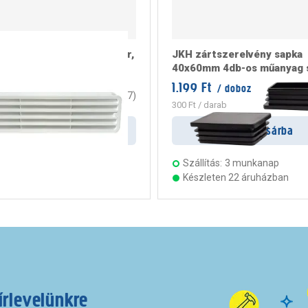
lőzőrács 316x83mm, fehér,
JKH zártszerelvény sapka
40x60mm 4db-os műanyag 
1.199 Ft
/ doboz
t
/ darab
4.7
(
7
)
300 Ft
/ darab
Kosárba
Kosárba
s:
3 munkanap
Szállítás:
3 munkanap
ten 23 áruházban
Készleten 22 áruházban
írlevelünkre