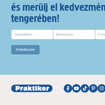
és merülj el kedvezmé
tengerében!
Feliratkozom