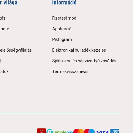
r világa
Információ
tés
Fizetési mód
énete
Applikáció
Piktogram
elelősségvállalás
Elektronikai hulladék kezelés
t
Split klíma és hőszivattyú vásárlás
latok
Termékvisszahívás