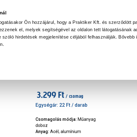
Ke
nál
togatásakor Ön hozzájárul, hogy a Praktiker Kft. és szerződött pa
zzenek el, melyek segítségével az oldalon tett látogatásának ad
Praktiker Professional
Szakiajánló
Ügyintézés és Információ
 szóló hirdetések megjelenítése céljából felhasználják. Bővebb 
an.
aanyag
JKH popszegecs 3,9x16mm, 150
Márka
:
JKH
|
Cikkszám
:
109047
3.299 Ft
/ csomag
Egységár:
22 Ft
/ darab
Csomagolás módja
:
Műanyag
doboz
Anyag
:
Acél, alumínium