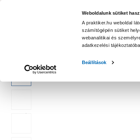
KATEGÓRIÁK
Weboldalunk sütiket hasz
A praktiker.hu weboldal lá
számítógépén sütiket helye
Ajánlatok
Márkanagykövet
Nyereményjáték
webanalitikai és személyre
adatkezelési tájékoztatób
Kezdőoldal
Építés, felújítás
Csavar, Zár, Vasalat
Fém munk
Beállítások