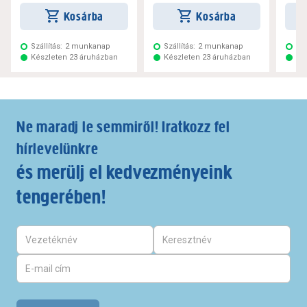
Kosárba
Kosárba
Szállítás:
2 munkanap
Szállítás:
2 munkanap
Szá
Készleten 23 áruházban
Készleten 23 áruházban
Ké
Ne maradj le semmiről! Iratkozz fel
hírlevelünkre
és merülj el kedvezményeink
tengerében!