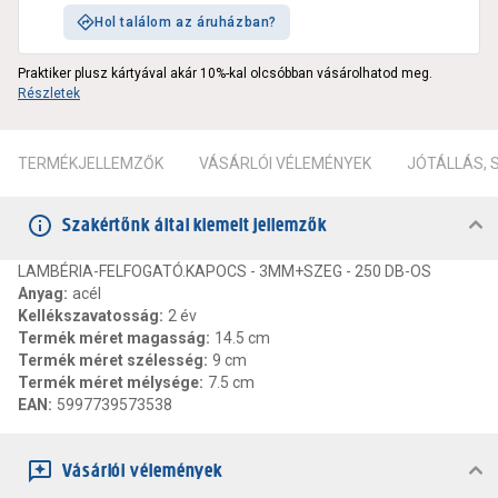
Hol találom az áruházban?
Praktiker plusz kártyával akár 10%-kal olcsóbban vásárolhatod meg.
Részletek
TERMÉKJELLEMZŐK
VÁSÁRLÓI VÉLEMÉNYEK
JÓTÁLLÁS,
Szakértőnk által kiemelt jellemzők
LAMBÉRIA-FELFOGATÓ.KAPOCS - 3MM+SZEG - 250 DB-OS
Anyag
:
acél
Kellékszavatosság
:
2 év
Termék méret magasság
:
14.5 cm
Termék méret szélesség
:
9 cm
Termék méret mélysége
:
7.5 cm
EAN
:
5997739573538
Vásárlói vélemények