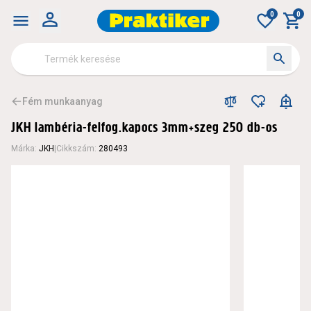
0
0
Fém munkaanyag
JKH lambéria-felfog.kapocs 3mm+szeg 250 db-os
Márka
:
JKH
|
Cikkszám
:
280493