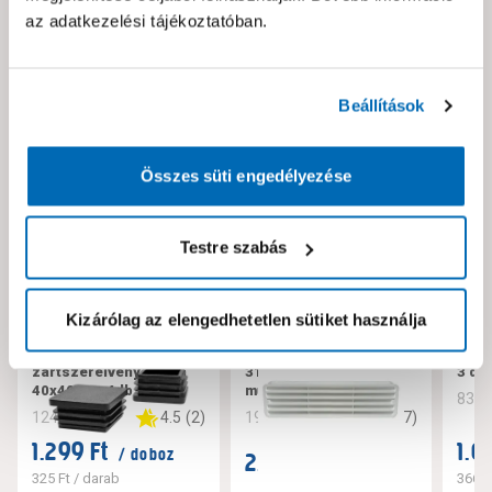
az adatkezelési tájékoztatóban.
Neked ajánljuk!
Beállítások
Összes süti engedélyezése
Testre szabás
Kizárólag az elengedhetetlen sütiket használja
JKH műanyag
JKH szellőzőrács
JKH 
zártszerelvény sapka
316x83mm, fehér,
3 db
40x40mm, 4db
műanyag
834
4.5
(
2
)
4.7
(
7
)
124221
194101
1.299 Ft
1.0
/ doboz
2.399 Ft
/ darab
325 Ft
/ darab
366 F