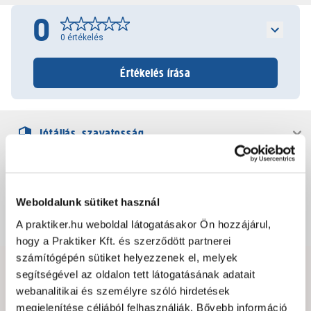
0
0
értékelés
Értékelés írása
Jótállás, szavatosság
Csomagolási és súly információk
Weboldalunk sütiket használ
Dokumentumok, felelős személy
A praktiker.hu weboldal látogatásakor Ön hozzájárul,
hogy a Praktiker Kft. és szerződött partnerei
számítógépén sütiket helyezzenek el, melyek
segítségével az oldalon tett látogatásának adatait
Hibát találtál az oldalon vagy a termék leírásában?
webanalitikai és személyre szóló hirdetések
Kérjük jelezd nekünk!
megjelenítése céljából felhasználják. Bővebb információ