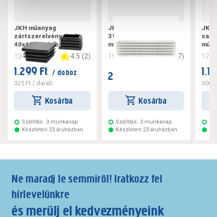
JKH műanyag
JKH szellőzőrács
JKH 
zártszerelvény sapka
316x83mm, fehér,
sapk
40x40mm, 4db
műanyag
műan
4.5
(
2
)
4.7
(
7
)
124221
194101
124
1.299 Ft
1.1
/ doboz
2.399 Ft
/ darab
325 Ft
/ darab
300 F
Kosárba
Kosárba
Szállítás:
3 munkanap
Szállítás:
3 munkanap
Szá
Készleten 23 áruházban
Készleten 23 áruházban
Ké
Ne maradj le semmiről! Iratkozz fel
hírlevelünkre
és merülj el kedvezményeink