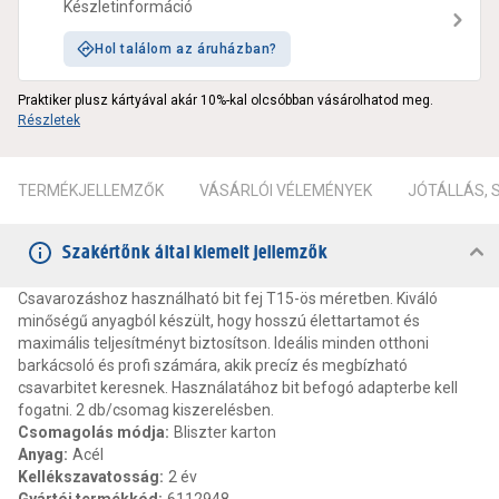
Készletinformáció
Hol találom az áruházban?
Praktiker plusz kártyával akár 10%-kal olcsóbban vásárolhatod meg.
Részletek
TERMÉKJELLEMZŐK
VÁSÁRLÓI VÉLEMÉNYEK
JÓTÁLLÁS,
Szakértőnk által kiemelt jellemzők
Csavarozáshoz használható bit fej T15-ös méretben. Kiváló
minőségű anyagból készült, hogy hosszú élettartamot és
maximális teljesítményt biztosítson. Ideális minden otthoni
barkácsoló és profi számára, akik precíz és megbízható
csavarbitet keresnek. Használatához bit befogó adapterbe kell
fogatni. 2 db/csomag kiszerelésben.
Csomagolás módja
:
Bliszter karton
Anyag
:
Acél
Kellékszavatosság
:
2 év