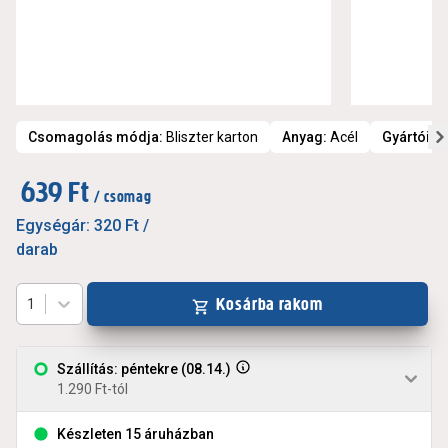
Csomagolás módja
:
Bliszter karton
Anyag
:
Acél
Gyártói t
639 Ft
/ csomag
Egységár:
320 Ft
/
darab
Kosárba rakom
1
Szállítás: péntekre (08.14.)
1.290 Ft-tól
Készleten 15 áruházban