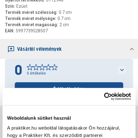
Gyártói termékkód
:
6112948
Szín
:
Ezüst
Termék méret szélesség
:
0.7 cm
Termék méret mélysége
:
0.7 cm
Termék méret magasság
:
2 cm
EAN
:
5997739528507
Vásárlói vélemények
0
0
értékelés
Értékelés írása
Jótállás, szavatosság
Weboldalunk sütiket használ
A praktiker.hu weboldal látogatásakor Ön hozzájárul,
hogy a Praktiker Kft. és szerződött partnerei
Csomagolási és súly információk