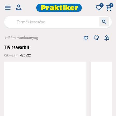
0
0
Fém munkaanyag
T15 csavarbit
Cikkszám
:
426522