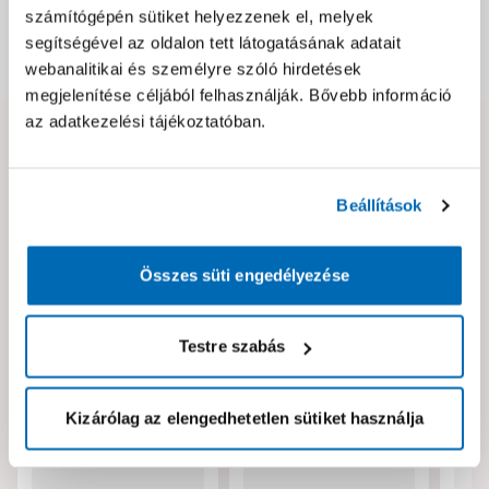
számítógépén sütiket helyezzenek el, melyek
segítségével az oldalon tett látogatásának adatait
Dokumentumok, felelős személy
webanalitikai és személyre szóló hirdetések
megjelenítése céljából felhasználják. Bővebb információ
az adatkezelési tájékoztatóban.
Hibát találtál az oldalon vagy a termék leírásában?
Kérjük jelezd nekünk!
Beállítások
Neked ajánljuk!
Összes süti engedélyezése
Testre szabás
Kizárólag az elengedhetetlen sütiket használja