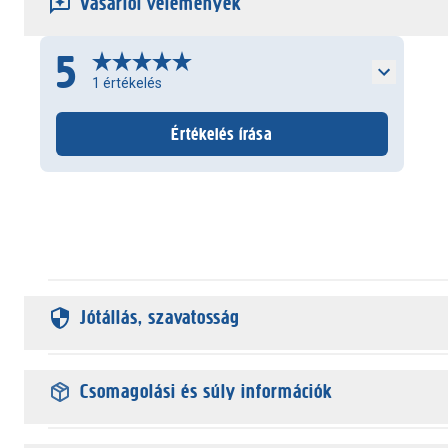
Vásárlói vélemények
5
1
értékelés
Értékelés írása
Jótállás, szavatosság
Csomagolási és súly információk