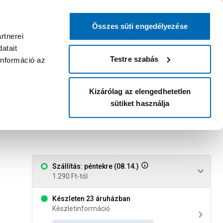
0
0
dvenc áruházam
:
Miért érdemes
Kérlek válassz
bejelentkezni?
Összes süti engedélyezése
Belépés
Listáim
Kosár
rtnerei
atait
Legyél Praktiker Plusz tag!
Áruházak és szolgáltatások
Karrier
Testre szabás
információ az
Kizárólag az elengedhetetlen
sütiket használja
Szállítás: péntekre (08.14.)
1.290 Ft-tól
Készleten 23 áruházban
Készletinformáció