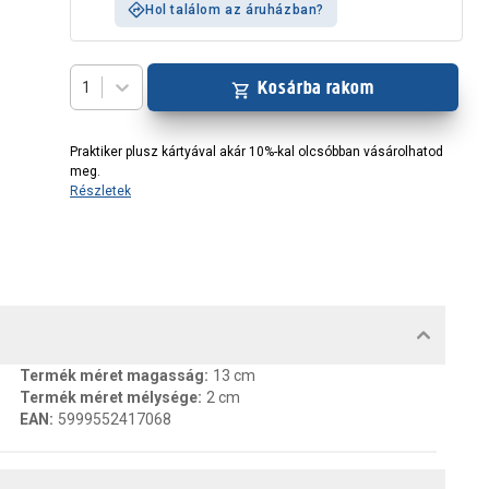
Hol találom az áruházban?
Kosárba rakom
1
Praktiker plusz kártyával akár 10%-kal olcsóbban vásárolhatod
meg.
Részletek
MENTUMOK, FELELŐS SZEMÉLY
Termék méret magasság
:
13 cm
Termék méret mélysége
:
2 cm
EAN
:
5999552417068