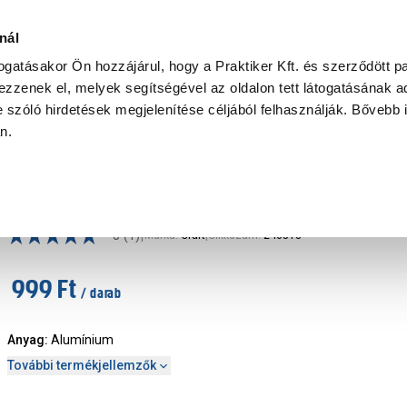
Ke
nál
togatásakor Ön hozzájárul, hogy a Praktiker Kft. és szerződött pa
zzenek el, melyek segítségével az oldalon tett látogatásának ad
Praktiker Professional
Szakiajánló
Ügyintézés és Információ
 szóló hirdetések megjelenítése céljából felhasználják. Bővebb 
an.
aanyag
Craft popszegecs, 4,0x12,5mm, 50 db
|
5
(1)
Márka
:
Craft
|
Cikkszám
:
240513
999 Ft
/ darab
Anyag
:
Alumínium
További termékjellemzők