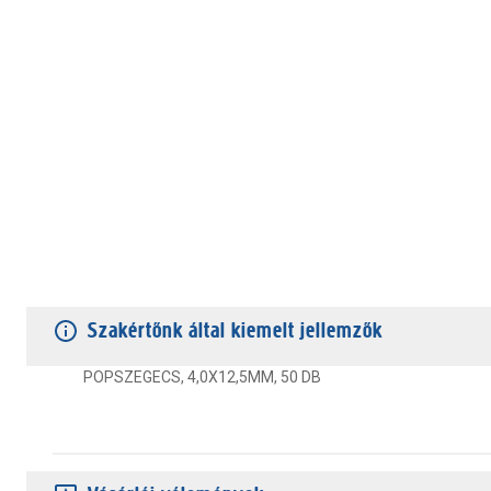
TERMÉKJELLEMZŐK
VÁSÁRLÓI VÉLEMÉNYEK
JÓTÁLLÁS
Szakértőnk által kiemelt jellemzők
POPSZEGECS, 4,0X12,5MM, 50 DB