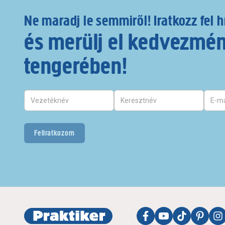
Ne maradj le semmiről! Iratkozz fel h
és merülj el kedvezmé
tengerében!
Feliratkozom