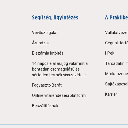
Segítség, ügyintézés
A Praktike
Vevőszolgálat
Vállalatveze
Áruházak
Cégünk tört
E-számla letöltés
Hírek
14 napos elállási jog valamint a
Társadalmi f
bontatlan csomagolású és
Márkaüzene
sértetlen termék visszavétele
Sajtókapcso
Fogyasztó Barát
Karrier
Online vitarendezési platform
Beszállítóknak