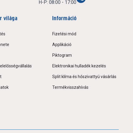
H-P: 08:00 - 17:00
r világa
Információ
tés
Fizetési mód
énete
Applikáció
Piktogram
elelősségvállalás
Elektronikai hulladék kezelés
t
Split klíma és hőszivattyú vásárlás
latok
Termékvisszahívás