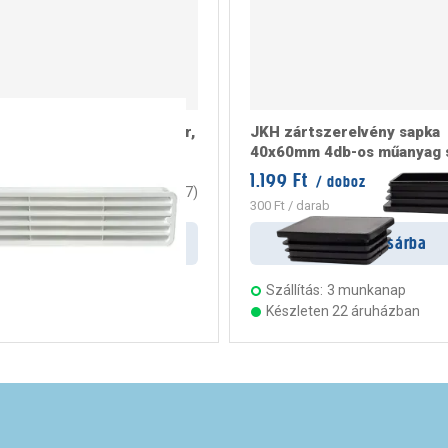
lőzőrács 316x83mm, fehér,
JKH zártszerelvény sapka
40x60mm 4db-os műanyag 
1.199 Ft
/ doboz
t
/ darab
4.7
(
7
)
300 Ft
/ darab
Kosárba
Kosárba
s:
3 munkanap
Szállítás:
3 munkanap
ten 23 áruházban
Készleten 22 áruházban