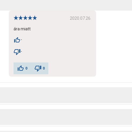
2020.07.26.
ára miatt
-
-
0
0