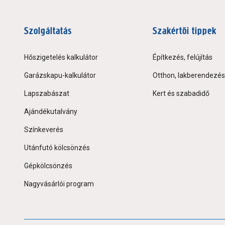
Szolgáltatás
Szakértői tippek
Hőszigetelés kalkulátor
Építkezés, felújítás
Garázskapu-kalkulátor
Otthon, lakberendezés
Lapszabászat
Kert és szabadidő
Ajándékutalvány
Színkeverés
Utánfutó kölcsönzés
Gépkölcsönzés
Nagyvásárlói program