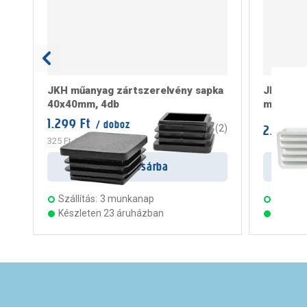
JKH műanyag zártszerelvény sapka
JKH szel
40x40mm, 4db
műanyag
1.299 Ft
/ doboz
2.399 F
4.5
(
2
)
325 Ft
/ darab
Kosárba
Szállítás:
3 munkanap
Szállítá
Készleten 23 áruházban
Készle