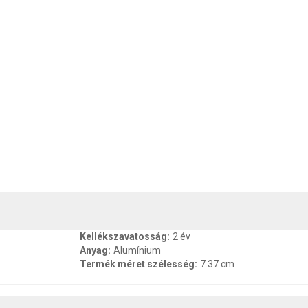
, SZAVATOSSÁG
CSOMAGOLÁSI ÉS SÚLY INFORMÁCIÓK
DOKU
Kellékszavatosság
:
2 év
Anyag
:
Alumínium
Termék méret szélesség
:
7.37 cm