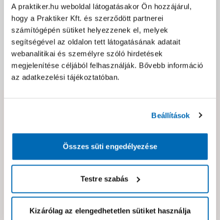
A praktiker.hu weboldal látogatásakor Ön hozzájárul,
Jótállás, szavatosság
hogy a Praktiker Kft. és szerződött partnerei
számítógépén sütiket helyezzenek el, melyek
Csomagolási és súly információk
segítségével az oldalon tett látogatásának adatait
webanalitikai és személyre szóló hirdetések
megjelenítése céljából felhasználják. Bővebb információ
Dokumentumok, felelős személy
az adatkezelési tájékoztatóban.
Hibát találtál az oldalon vagy a termék leírásában?
Beállítások
Kérjük jelezd nekünk!
Összes süti engedélyezése
Neked ajánljuk!
Testre szabás
Kizárólag az elengedhetetlen sütiket használja