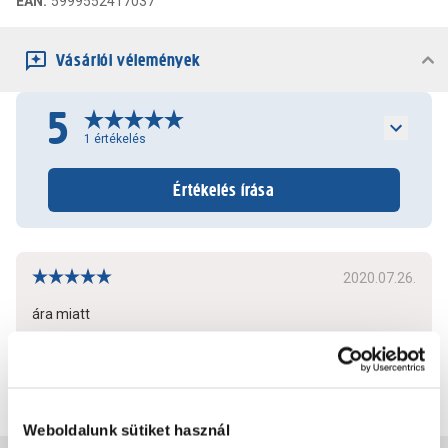
EAN
:
5999552417037
Vásárlói vélemények
5
1
értékelés
Értékelés írása
2020.07.26.
ára miatt
Bővebben
0
0
Weboldalunk sütiket használ