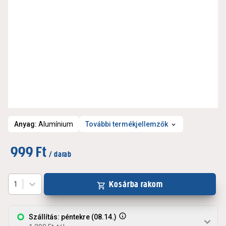
Anyag
:
Alumínium
További termékjellemzők
999 Ft
/ darab
Kosárba rakom
1
Szállítás: péntekre (08.14.)