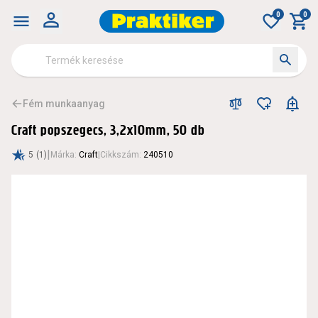
0
0
Fém munkaanyag
Craft popszegecs, 3,2x10mm, 50 db
|
5
(1)
Márka
:
Craft
|
Cikkszám
:
240510