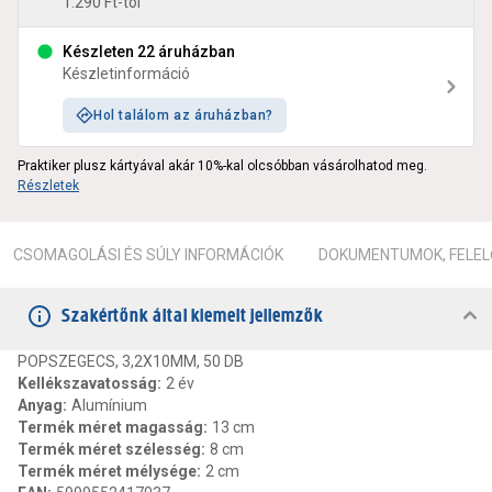
1.290 Ft-tól
Készleten 22 áruházban
Készletinformáció
Hol találom az áruházban?
Praktiker plusz kártyával akár 10%-kal olcsóbban vásárolhatod meg.
Részletek
CSOMAGOLÁSI ÉS SÚLY INFORMÁCIÓK
DOKUMENTUMOK, FELEL
Szakértőnk által kiemelt jellemzők
POPSZEGECS, 3,2X10MM, 50 DB
Kellékszavatosság
:
2 év
Anyag
:
Alumínium
Termék méret magasság
:
13 cm
Termék méret szélesség
:
8 cm
Termék méret mélysége
:
2 cm