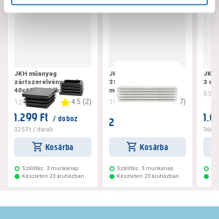
JKH műanyag
JKH szellőzőrács
JKH 
zártszerelvény sapka
316x83mm, fehér,
3 db
40x40mm, 4db
műanyag
834
4.5
(
2
)
4.7
(
7
)
124221
194101
1.299 Ft
1.0
/ doboz
2.399 Ft
/ darab
325 Ft
/ darab
366 F
Kosárba
Kosárba
Szállítás:
3 munkanap
Szállítás:
3 munkanap
Szá
Készleten 23 áruházban
Készleten 23 áruházban
Ké