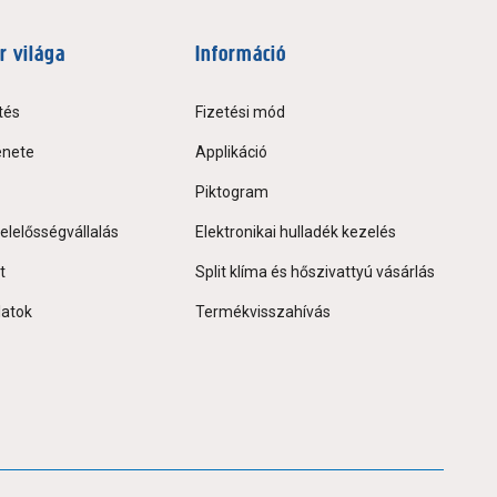
r világa
Információ
tés
Fizetési mód
énete
Applikáció
Piktogram
elelősségvállalás
Elektronikai hulladék kezelés
t
Split klíma és hőszivattyú vásárlás
latok
Termékvisszahívás