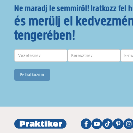
Ne maradj le semmiről! Iratkozz fel h
és merülj el kedvezmé
tengerében!
Feliratkozom