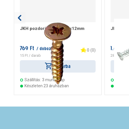
JKH pozdorjacsavar 2,5x12mm
JKH tokr
769 Ft
1.699 Ft
/ doboz
0
(
0
)
15 Ft
/ darab
283 Ft
/ da
Kosárba
Szállítás:
3 munkanap
Szállítá
Készleten 23 áruházban
Készle