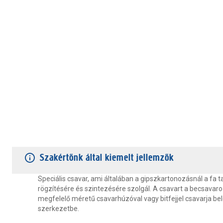
TERMÉKJELLEMZŐK
VÁSÁRLÓI VÉLEMÉNYEK
JÓTÁLLÁS
Szakértőnk által kiemelt jellemzők
Speciális csavar, ami általában a gipszkartonozásnál a fa 
rögzítésére és szintezésére szolgál. A csavart a becsava
megfelelő méretű csavarhúzóval vagy bitfejjel csavarja bel
szerkezetbe.