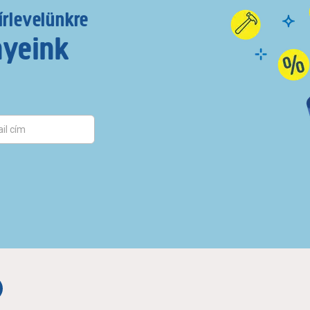
írlevelünkre
nyeink