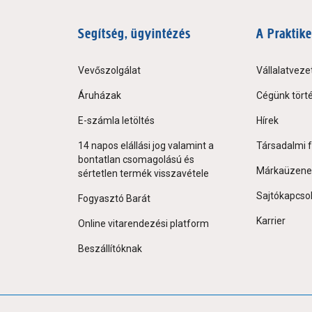
Segítség, ügyintézés
A Praktike
Vevőszolgálat
Vállalatveze
Áruházak
Cégünk tört
E-számla letöltés
Hírek
14 napos elállási jog valamint a
Társadalmi f
bontatlan csomagolású és
Márkaüzene
sértetlen termék visszavétele
Sajtókapcso
Fogyasztó Barát
Karrier
Online vitarendezési platform
Beszállítóknak