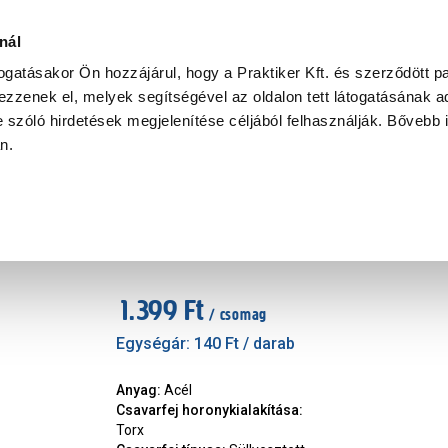
Ke
nál
togatásakor Ön hozzájárul, hogy a Praktiker Kft. és szerződött pa
zzenek el, melyek segítségével az oldalon tett látogatásának ad
Praktiker Professional
Szakiajánló
Ügyintézés és Információ
 szóló hirdetések megjelenítése céljából felhasználják. Bővebb 
an.
szintező csavar 6x90mm sf to
Cikkszám
:
426615
1.399 Ft
/ csomag
Egységár:
140 Ft
/ darab
Anyag
:
Acél
Csavarfej horonykialakítása
:
Torx