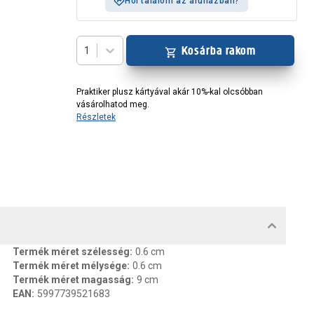
Hol találom az áruházban?
Kosárba rakom
1
Praktiker plusz kártyával akár 10%-kal olcsóbban
vásárolhatod meg.
Részletek
MENTUMOK, FELELŐS SZEMÉLY
Termék méret szélesség
:
0.6 cm
Termék méret mélysége
:
0.6 cm
Termék méret magasság
:
9 cm
EAN
:
5997739521683