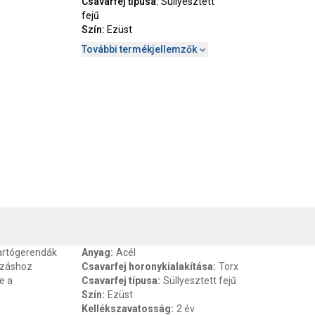
Csavarfej típusa
:
Süllyesztett
fejű
Szín
:
Ezüst
További termékjellemzők
, SZAVATOSSÁG
CSOMAGOLÁSI ÉS SÚLY INFORMÁCIÓK
DOKU
tartógerendák
Anyag
:
Acél
rozáshoz
Csavarfej horonykialakítása
:
Torx
e a
Csavarfej típusa
:
Süllyesztett fejű
Szín
:
Ezüst
Kellékszavatosság
:
2 év