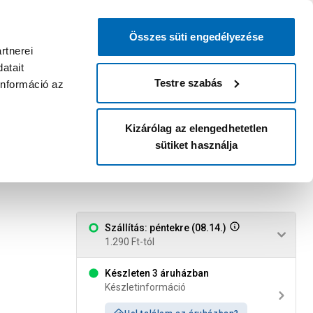
0
0
dvenc áruházam
:
Miért érdemes
Kérlek válassz
bejelentkezni?
Összes süti engedélyezése
Belépés
Listáim
Kosár
rtnerei
atait
Legyél Praktiker Plusz tag!
Áruházak és szolgáltatások
Karrier
Testre szabás
információ az
Kizárólag az elengedhetetlen
sütiket használja
rx 10darab/csomag
Szállítás: péntekre (08.14.)
1.290 Ft-tól
Készleten 3 áruházban
Készletinformáció