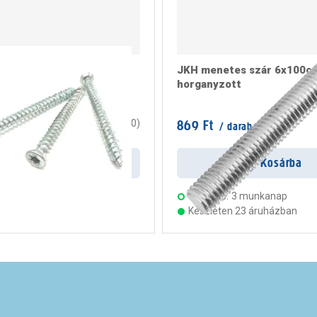
ögzítő csavar 7,5x182
JKH menetes szár 6x100c
horganyzott
/ doboz
869 Ft
0
(
0
)
/ darab
rab
Kosárba
Kosárba
s:
3 munkanap
Szállítás:
3 munkanap
ten 23 áruházban
Készleten 23 áruházban