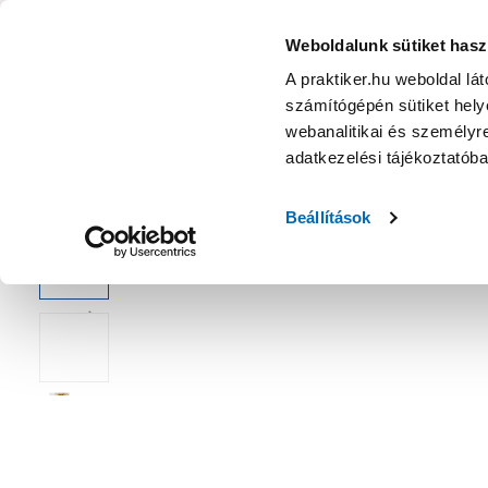
KATEGÓRIÁK
Weboldalunk sütiket hasz
A praktiker.hu weboldal lá
számítógépén sütiket helye
Ajánlatok
Márkanagykövet
Nyereményjáték
webanalitikai és személyre
adatkezelési tájékoztatób
Kezdőoldal
Építés, felújítás
Csavar, Zár, Vasalat
Csavar
Beállítások