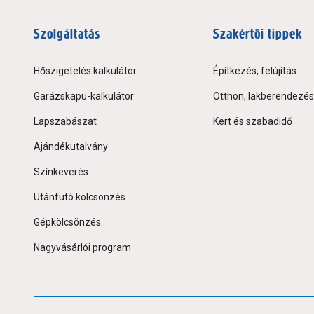
Szolgáltatás
Szakértői tippek
Hőszigetelés kalkulátor
Építkezés, felújítás
Garázskapu-kalkulátor
Otthon, lakberendezés
Lapszabászat
Kert és szabadidő
Ajándékutalvány
Színkeverés
Utánfutó kölcsönzés
Gépkölcsönzés
Nagyvásárlói program