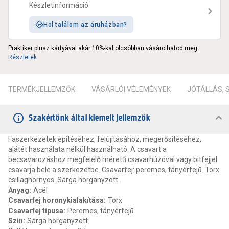
Készletinformáció
Hol találom az áruházban?
Praktiker plusz kártyával akár 10%-kal olcsóbban vásárolhatod meg.
Részletek
TERMÉKJELLEMZŐK
VÁSÁRLÓI VÉLEMÉNYEK
JÓTÁLLÁS,
Szakértőnk által kiemelt jellemzők
Faszerkezetek építéséhez, felújításához, megerősítéséhez,
alátét használata nélkül használható. A csavart a
becsavarozáshoz megfelelő méretű csavarhúzóval vagy bitfejjel
csavarja bele a szerkezetbe. Csavarfej: peremes, tányérfejű. Torx
csillaghornyos. Sárga horganyzott.
Anyag
:
Acél
Csavarfej horonykialakítása
:
Torx
Csavarfej típusa
:
Peremes, tányérfejű
Szín
:
Sárga horganyzott