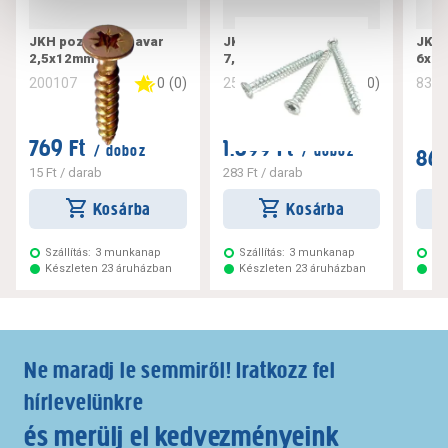
JKH pozdorjacsavar
JKH tokrögzítő csavar
JKH 
2,5x12mm
7,5x182
6x10
0
(
0
)
0
(
0
)
200107
256221
832
769 Ft
1.699 Ft
/ doboz
/ doboz
869
15 Ft
/ darab
283 Ft
/ darab
Kosárba
Kosárba
Szállítás:
3 munkanap
Szállítás:
3 munkanap
Szá
Készleten 23 áruházban
Készleten 23 áruházban
Ké
Ne maradj le semmiről! Iratkozz fel
hírlevelünkre
és merülj el kedvezményeink