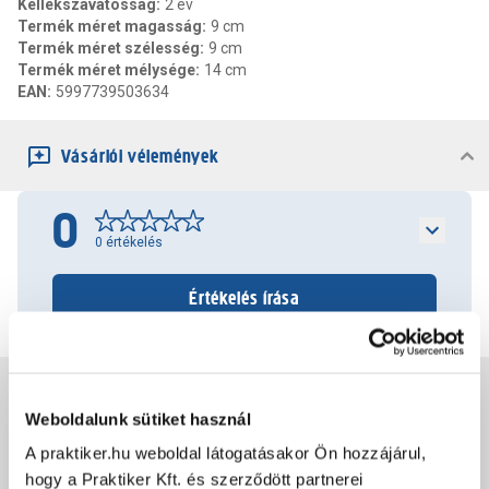
Kellékszavatosság
:
2 év
Termék méret magasság
:
9 cm
Termék méret szélesség
:
9 cm
Termék méret mélysége
:
14 cm
EAN
:
5997739503634
Vásárlói vélemények
0
0
értékelés
Értékelés írása
Jótállás, szavatosság
Weboldalunk sütiket használ
A praktiker.hu weboldal látogatásakor Ön hozzájárul,
Csomagolási és súly információk
hogy a Praktiker Kft. és szerződött partnerei