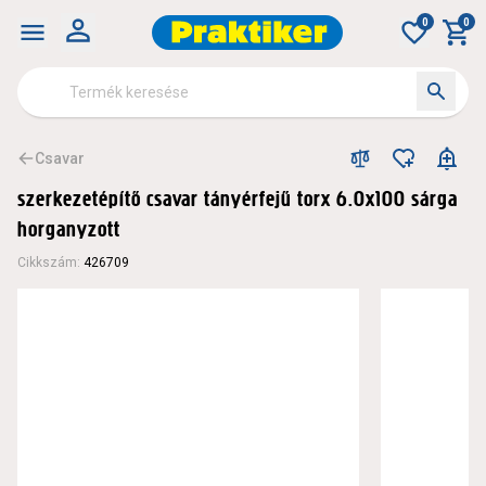
0
0
Csavar
szerkezetépítő csavar tányérfejű torx 6.0x100 sárga
horganyzott
Cikkszám
:
426709