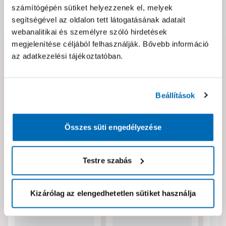
számítógépén sütiket helyezzenek el, melyek
segítségével az oldalon tett látogatásának adatait
Dokumentumok, felelős személy
webanalitikai és személyre szóló hirdetések
megjelenítése céljából felhasználják. Bővebb információ
az adatkezelési tájékoztatóban.
Hibát találtál az oldalon vagy a termék leírásában?
Kérjük jelezd nekünk!
Beállítások
Neked ajánljuk!
Összes süti engedélyezése
Testre szabás
Kizárólag az elengedhetetlen sütiket használja