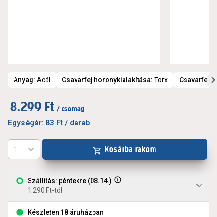
Anyag
:
Acél
Csavarfej horonykialakítása
:
Torx
Csavarfej t
8.299 Ft
/ csomag
Egységár:
83 Ft
/ darab
Kosárba rakom
1
Szállítás: péntekre (08.14.)
1.290 Ft-tól
Készleten 18 áruházban