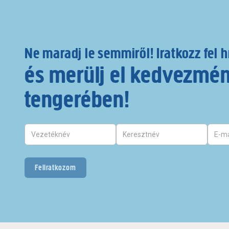
Ne maradj le semmiről! Iratkozz fel h
és merülj el kedvezmé
tengerében!
Feliratkozom