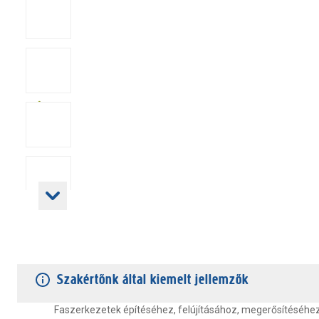
TERMÉKJELLEMZŐK
VÁSÁRLÓI VÉLEMÉNYEK
JÓTÁLLÁS
Szakértőnk által kiemelt jellemzők
Faszerkezetek építéséhez, felújításához, megerősítéséhez