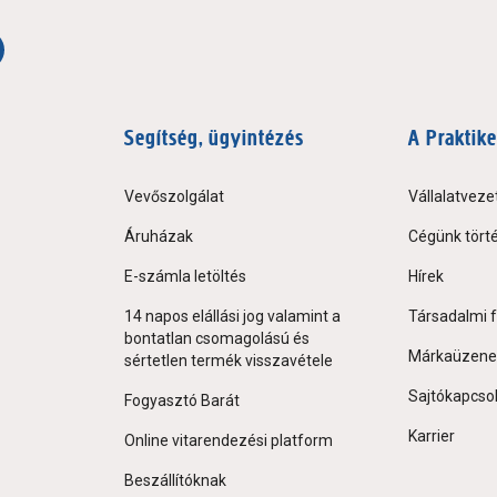
Segítség, ügyintézés
A Praktike
Vevőszolgálat
Vállalatveze
Áruházak
Cégünk tört
E-számla letöltés
Hírek
14 napos elállási jog valamint a
Társadalmi f
bontatlan csomagolású és
Márkaüzene
sértetlen termék visszavétele
Sajtókapcso
Fogyasztó Barát
Karrier
Online vitarendezési platform
Beszállítóknak