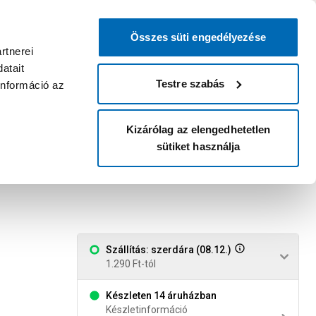
0
0
dvenc áruházam
:
Miért érdemes
Kérlek válassz
bejelentkezni?
Összes süti engedélyezése
Belépés
Listáim
Kosár
rtnerei
atait
Legyél Praktiker Plusz tag!
Áruházak és szolgáltatások
Karrier
Testre szabás
információ az
Kizárólag az elengedhetetlen
sütiket használja
ett fejű torx 4.5x40 sárga
Szállítás: szerdára (08.12.)
1.290 Ft-tól
Készleten 14 áruházban
Készletinformáció