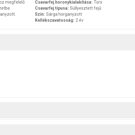
hoz megfelelő
Csavarfej horonykialakítása
:
Torx
zetbe.
Csavarfej típusa
:
Süllyesztett fejű
ganyzott.
Szín
:
Sárga horganyzott
Kellékszavatosság
:
2 év