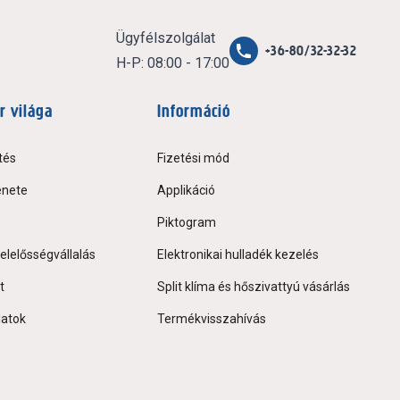
Ügyfélszolgálat
+36-80/32-32-32
H-P: 08:00 - 17:00
r világa
Információ
tés
Fizetési mód
énete
Applikáció
Piktogram
elelősségvállalás
Elektronikai hulladék kezelés
t
Split klíma és hőszivattyú vásárlás
latok
Termékvisszahívás