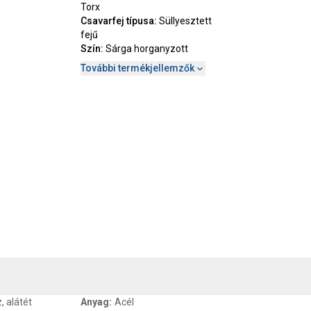
Torx
Csavarfej típusa
:
Süllyesztett
fejű
Szín
:
Sárga horganyzott
További termékjellemzők
, SZAVATOSSÁG
CSOMAGOLÁSI ÉS SÚLY INFORMÁCIÓK
DOKU
, alátét
Anyag
:
Acél