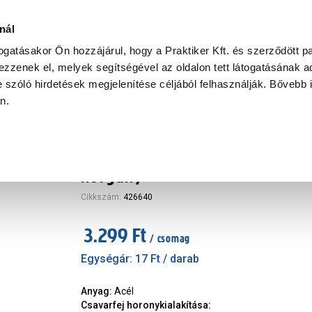
Ke
nál
togatásakor Ön hozzájárul, hogy a Praktiker Kft. és szerződött pa
zzenek el, melyek segítségével az oldalon tett látogatásának ad
Praktiker Professional
Szakiajánló
Ügyintézés és Információ
 szóló hirdetések megjelenítése céljából felhasználják. Bővebb 
an.
szerkezetépítő csavar süllyeszt
horgany
Cikkszám
:
426640
3.299 Ft
/ csomag
Egységár:
17 Ft
/ darab
Anyag
:
Acél
Csavarfej horonykialakítása
: