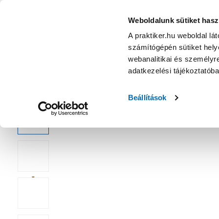
KATEGÓRIÁK
Weboldalunk sütiket hasz
A praktiker.hu weboldal lá
számítógépén sütiket helye
Ajánlatok
Márkanagykövet
Nyereményjáték
webanalitikai és személyre
adatkezelési tájékoztatób
Kezdőoldal
Építés, felújítás
Csavar, Zár, Vasalat
Csavar
Beállítások