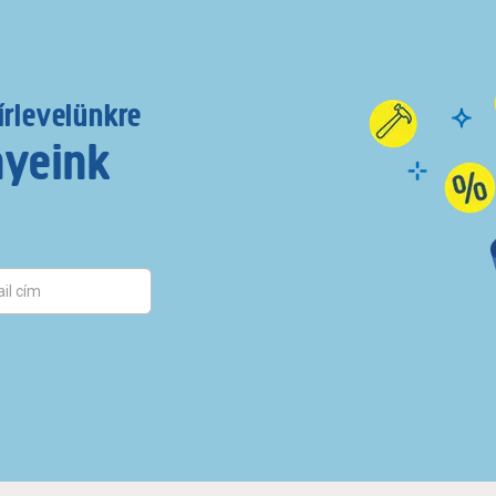
írlevelünkre
nyeink