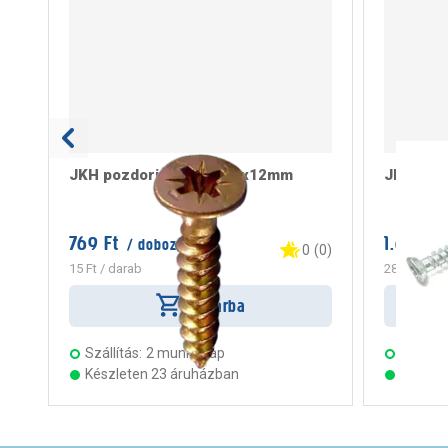
JKH pozdorjacsavar 2,5x12mm
JKH tokr
769 Ft
1.699 Ft
/ doboz
0
(
0
)
15 Ft
/ darab
283 Ft
/ da
Kosárba
Szállítás:
2 munkanap
Szállítá
Készleten 23 áruházban
Készle