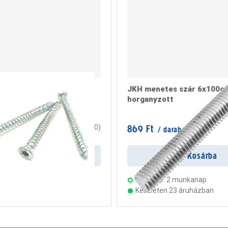
ögzítő csavar 7,5x182
JKH menetes szár 6x100c
horganyzott
/ doboz
869 Ft
0
(
0
)
/ darab
rab
Kosárba
Kosárba
s:
2 munkanap
Szállítás:
2 munkanap
ten 23 áruházban
Készleten 23 áruházban