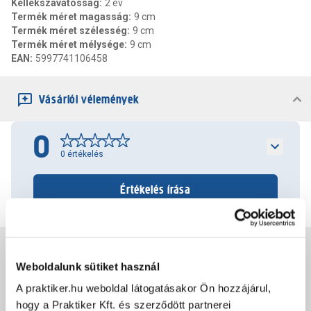
Kellékszavatosság
:
2 év
Termék méret magasság
:
9 cm
Termék méret szélesség
:
9 cm
Termék méret mélysége
:
9 cm
EAN
:
5997741106458
Vásárlói vélemények
0
0
értékelés
Értékelés írása
Jótállás, szavatosság
Weboldalunk sütiket használ
A praktiker.hu weboldal látogatásakor Ön hozzájárul,
Csomagolási és súly információk
hogy a Praktiker Kft. és szerződött partnerei