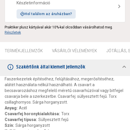
Készletinformáció
Hol találom az áruházban?
Praktiker plusz kártyával akár 10%-kal olcsóbban vásárolhatod meg.
Részletek
TERMÉKJELLEMZŐK
VÁSÁRLÓI VÉLEMÉNYEK
JÓTÁLLÁS,
Szakértőnk által kiemelt jellemzők
Faszerkezetek építéséhez, felújításához, megerősítéséhez,
alátét használata nélkül használható. A csavart a
becsavarozáshoz megfelelő méretű csavarhúzóval vagy bitfejjel
csavarja bele a szerkezetbe. Csavarfej: süllyesztett fejű. Torx
csillaghornyos. Sárga horganyzott.
Anyag
:
Acél
Csavarfej horonykialakítása
:
Torx
Csavarfej típusa
:
Süllyesztett fejű
Szín
:
Sárga horganyzott