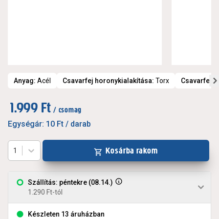
Anyag
:
Acél
Csavarfej horonykialakítása
:
Torx
Csavarfej t
1.999 Ft
/ csomag
Egységár:
10 Ft
/ darab
Kosárba rakom
1
Szállítás: péntekre (08.14.)
1.290 Ft-tól
Készleten 13 áruházban