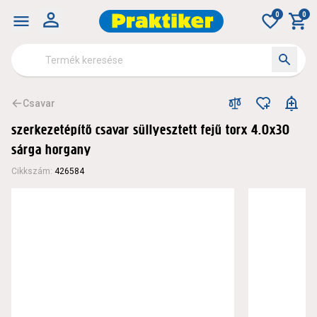
0
0
Csavar
szerkezetépítő csavar süllyesztett fejű torx 4.0x30
sárga horgany
Cikkszám
:
426584