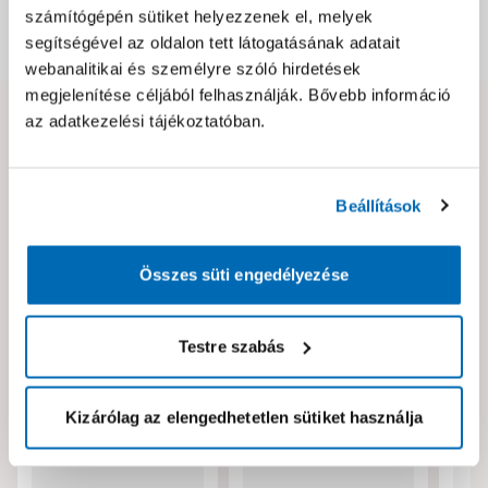
számítógépén sütiket helyezzenek el, melyek
segítségével az oldalon tett látogatásának adatait
Dokumentumok, felelős személy
webanalitikai és személyre szóló hirdetések
megjelenítése céljából felhasználják. Bővebb információ
az adatkezelési tájékoztatóban.
Hibát találtál az oldalon vagy a termék leírásában?
Kérjük jelezd nekünk!
Beállítások
Neked ajánljuk!
Összes süti engedélyezése
Testre szabás
Kizárólag az elengedhetetlen sütiket használja