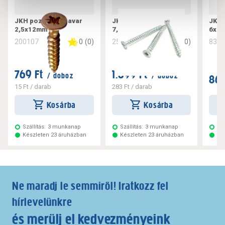
JKH pozdorjacsavar
JKH tokrögzítő csavar
JKH 
2,5x12mm
7,5x182
6x10
0
(
0
)
0
(
0
)
200107
256221
832
769 Ft
1.699 Ft
/ doboz
/ doboz
869
15 Ft
/ darab
283 Ft
/ darab
Kosárba
Kosárba
Szállítás:
3 munkanap
Szállítás:
3 munkanap
Szá
Készleten 23 áruházban
Készleten 23 áruházban
Ké
Ne maradj le semmiről! Iratkozz fel
hírlevelünkre
és merülj el kedvezményeink