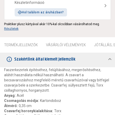
Készletinformáció
Hol találom az áruházban?
Praktiker plusz kártyával akár 10%-kal olcsóbban vásárolhatod meg.
Részletek
TERMÉKJELLEMZŐK
VÁSÁRLÓI VÉLEMÉNYEK
JÓTÁLLÁS,
Szakértőnk által kiemelt jellemzők
Faszerkezetek építéséhez, felújításához, megerősítéséhez,
alátét használata nélkül használható. A csavart a
becsavarozáshoz megfelelő méretű csavarhúzóval vagy bitfejjel
csavarja bele a szerkezetbe. Csavarfej: süllyesztett fejű, Torx
csillaghornyos, horganyzott.
Anyag
:
Acél
Csomagolás módja
:
Kartondoboz
Átmérő
:
0,35 cm
Csavarfej horonykialakítása
:
Torx