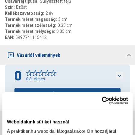
Csavarfej típusa
:
Süllyesztett fejű
Szín
:
Ezüst
Kellékszavatosság
:
2 év
Termék méret magasság
:
3 cm
Termék méret szélesség
:
0.35 cm
Termék méret mélysége
:
0.35 cm
EAN
:
5997741115412
Vásárlói vélemények
0
0
értékelés
Értékelés írása
Jótállás, szavatosság
Weboldalunk sütiket használ
A praktiker.hu weboldal látogatásakor Ön hozzájárul,