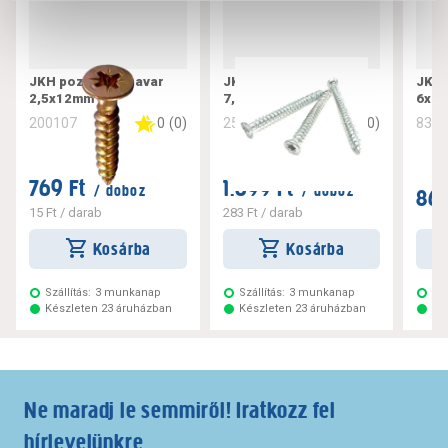
JKH pozdorjacsavar
JKH tokrögzítő csavar
JKH 
2,5x12mm
7,5x182
6x10
0
(
0
)
0
(
0
)
200107
256221
832
769 Ft
1.699 Ft
/ doboz
/ doboz
869
15 Ft
/ darab
283 Ft
/ darab
Kosárba
Kosárba
Szállítás:
3 munkanap
Szállítás:
3 munkanap
Szá
Készleten 23 áruházban
Készleten 23 áruházban
Ké
Ne maradj le semmiről! Iratkozz fel
hírlevelünkre