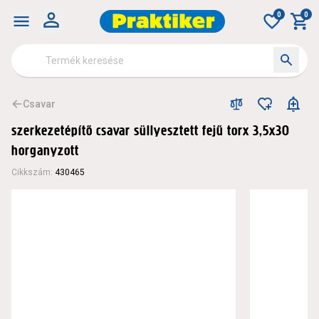
0
0
Csavar
szerkezetépítő csavar süllyesztett fejű torx 3,5x30
horganyzott
Cikkszám
:
430465