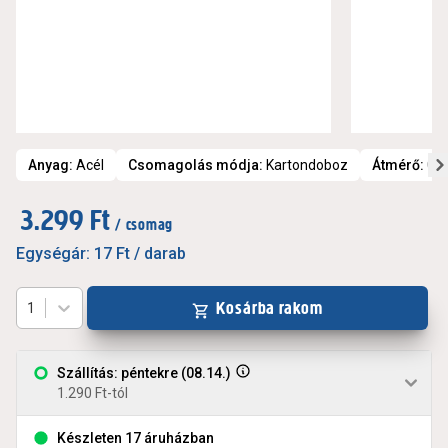
Anyag
:
Acél
Csomagolás módja
:
Kartondoboz
Átmérő
:
0,
3.299 Ft
/ csomag
Egységár:
17 Ft
/ darab
Kosárba rakom
1
Szállítás: péntekre (08.14.)
1.290 Ft-tól
Készleten 17 áruházban