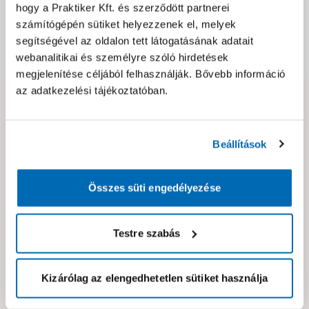
hogy a Praktiker Kft. és szerződött partnerei
Csomagolási és súly információk
számítógépén sütiket helyezzenek el, melyek
segítségével az oldalon tett látogatásának adatait
Dokumentumok, felelős személy
webanalitikai és személyre szóló hirdetések
megjelenítése céljából felhasználják. Bővebb információ
az adatkezelési tájékoztatóban.
Hibát találtál az oldalon vagy a termék leírásában?
Kérjük jelezd nekünk!
Beállítások
Neked ajánljuk!
Összes süti engedélyezése
Testre szabás
Kizárólag az elengedhetetlen sütiket használja