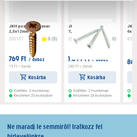
JKH pozdorjacsavar
JKH tokrögzítő csavar
JKH 
2,5x12mm
7,5x182
6x10
0
(
0
)
0
(
0
)
200107
256221
832
769 Ft
1.699 Ft
/ doboz
/ doboz
869
15 Ft
/ darab
283 Ft
/ darab
Kosárba
Kosárba
Szállítás:
2 munkanap
Szállítás:
2 munkanap
Szá
Készleten 23 áruházban
Készleten 23 áruházban
Ké
Ne maradj le semmiről! Iratkozz fel
hírlevelünkre