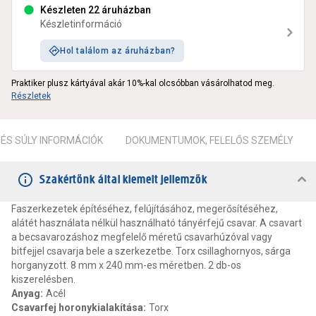
Készleten 22 áruházban
Készletinformáció
Hol találom az áruházban?
Praktiker plusz kártyával akár 10%-kal olcsóbban vásárolhatod meg.
Részletek
ÉS SÚLY INFORMÁCIÓK
DOKUMENTUMOK, FELELŐS SZEMÉLY
Szakértőnk által kiemelt jellemzők
Faszerkezetek építéséhez, felújításához, megerősítéséhez,
alátét használata nélkül használható tányérfejű csavar. A csavart
a becsavarozáshoz megfelelő méretű csavarhúzóval vagy
bitfejjel csavarja bele a szerkezetbe. Torx csillaghornyos, sárga
horganyzott. 8 mm x 240 mm-es méretben. 2 db-os
kiszerelésben.
Anyag
:
Acél
Csavarfej horonykialakítása
:
Torx