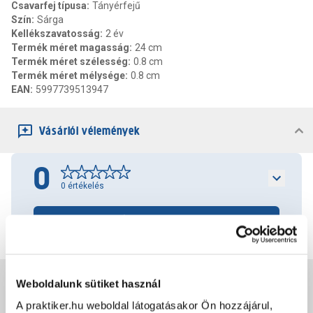
Csavarfej típusa
:
Tányérfejű
Szín
:
Sárga
Kellékszavatosság
:
2 év
Termék méret magasság
:
24 cm
Termék méret szélesség
:
0.8 cm
Termék méret mélysége
:
0.8 cm
EAN
:
5997739513947
Vásárlói vélemények
0
0
értékelés
Értékelés írása
Jótállás, szavatosság
Weboldalunk sütiket használ
A praktiker.hu weboldal látogatásakor Ön hozzájárul,