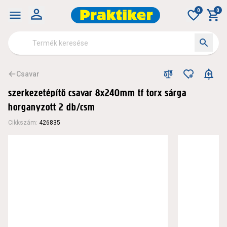
0
0
Csavar
szerkezetépítő csavar 8x240mm tf torx sárga
horganyzott 2 db/csm
Cikkszám
:
426835