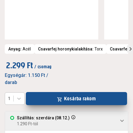
Anyag
:
Acél
Csavarfej horonykialakítása
:
Torx
Csavarfej t
2.299 Ft
/ csomag
Egységár:
1.150 Ft
/
darab
Kosárba rakom
1
Szállítás: szerdára (08.12.)
1.290 Ft-tól