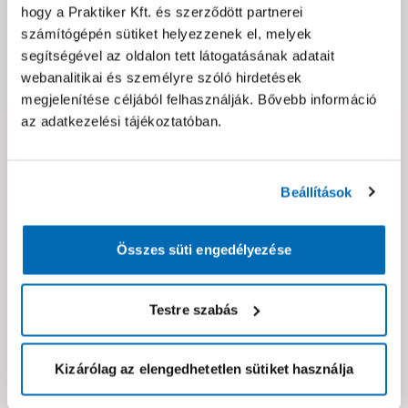
hogy a Praktiker Kft. és szerződött partnerei
Csomagolási és súly információk
számítógépén sütiket helyezzenek el, melyek
segítségével az oldalon tett látogatásának adatait
Dokumentumok, felelős személy
webanalitikai és személyre szóló hirdetések
megjelenítése céljából felhasználják. Bővebb információ
az adatkezelési tájékoztatóban.
Hibát találtál az oldalon vagy a termék leírásában?
Kérjük jelezd nekünk!
Beállítások
Neked ajánljuk!
Összes süti engedélyezése
Testre szabás
Kizárólag az elengedhetetlen sütiket használja