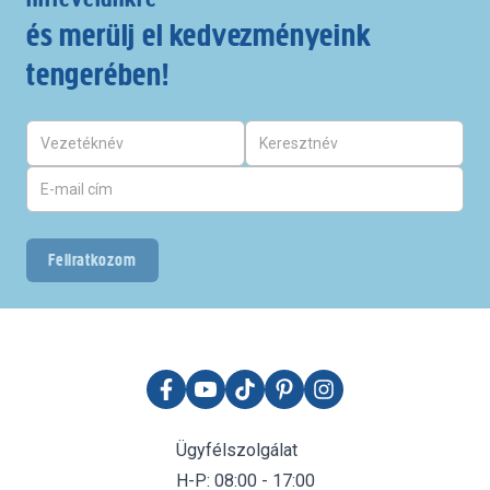
és merülj el kedvezményeink
tengerében!
Feliratkozom
Ügyfélszolgálat
H-P: 08:00 - 17:00