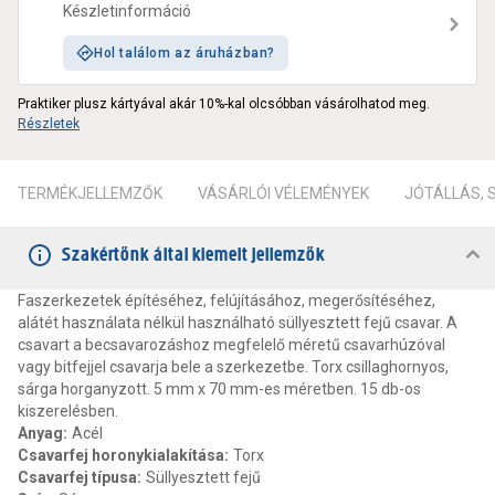
Készletinformáció
Hol találom az áruházban?
Praktiker plusz kártyával akár 10%-kal olcsóbban vásárolhatod meg.
Részletek
TERMÉKJELLEMZŐK
VÁSÁRLÓI VÉLEMÉNYEK
JÓTÁLLÁS,
Szakértőnk által kiemelt jellemzők
Faszerkezetek építéséhez, felújításához, megerősítéséhez,
alátét használata nélkül használható süllyesztett fejű csavar. A
csavart a becsavarozáshoz megfelelő méretű csavarhúzóval
vagy bitfejjel csavarja bele a szerkezetbe. Torx csillaghornyos,
sárga horganyzott. 5 mm x 70 mm-es méretben. 15 db-os
kiszerelésben.
Anyag
:
Acél
Csavarfej horonykialakítása
:
Torx
Csavarfej típusa
:
Süllyesztett fejű