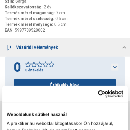
Szín
:
Sárga
Kellékszavatosság
:
2 év
Termék méret magasság
:
7 cm
Termék méret szélesség
:
0.5 cm
Termék méret mélysége
:
0.5 cm
EAN
:
5997739528002
Vásárlói vélemények
0
0
értékelés
Értékelés írása
Jótállás, szavatosság
Weboldalunk sütiket használ
A praktiker.hu weboldal látogatásakor Ön hozzájárul,
Csomagolási és súly információk