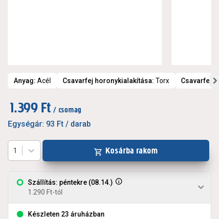
Anyag
:
Acél
Csavarfej horonykialakítása
:
Torx
Csavarfej t
1.399 Ft
/ csomag
Egységár:
93 Ft
/ darab
Kosárba rakom
1
Szállítás: péntekre (08.14.)
1.290 Ft-tól
Készleten 23 áruházban