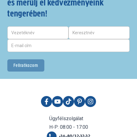
és merülj el kedvezményeink
tengerében!
Feliratkozom
Ügyfélszolgálat
H-P: 08:00 - 17:00
+36-80/32-32-32