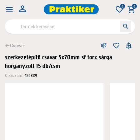
0
0
Csavar
szerkezetépítő csavar 5x70mm sf torx sárga
horganyzott 15 db/csm
Cikkszám
:
426839