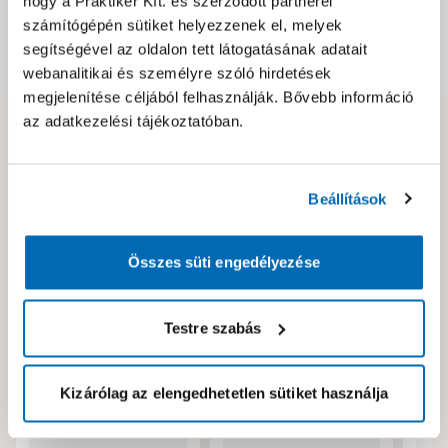
hogy a Praktiker Kft. és szerződött partnerei
számítógépén sütiket helyezzenek el, melyek
segítségével az oldalon tett látogatásának adatait
Dokumentumok, felelős személy
webanalitikai és személyre szóló hirdetések
megjelenítése céljából felhasználják. Bővebb információ
az adatkezelési tájékoztatóban.
Hibát találtál az oldalon vagy a termék leírásában?
Kérjük jelezd nekünk!
Beállítások
Neked ajánljuk!
Összes süti engedélyezése
Testre szabás
Kizárólag az elengedhetetlen sütiket használja