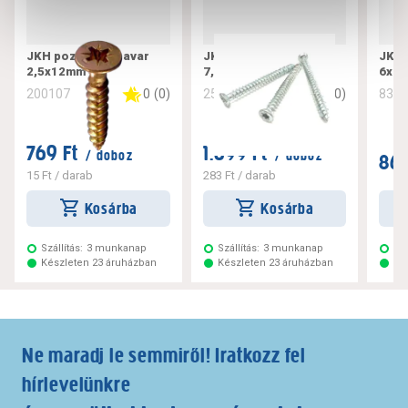
JKH pozdorjacsavar
JKH tokrögzítő csavar
JKH 
2,5x12mm
7,5x182
6x10
0
(
0
)
0
(
0
)
200107
256221
832
769 Ft
1.699 Ft
/ doboz
/ doboz
869
15 Ft
/ darab
283 Ft
/ darab
Kosárba
Kosárba
Szállítás:
3 munkanap
Szállítás:
3 munkanap
Szá
Készleten 23 áruházban
Készleten 23 áruházban
Ké
Ne maradj le semmiről! Iratkozz fel
hírlevelünkre