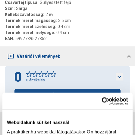
Csavarfej típusa
:
Süllyesztett fejű
Szín
:
Sárga
Kellékszavatosság
:
2 év
Termék méret magasság
:
3.5 cm
Termék méret szélesség
:
0.4 cm
Termék méret mélysége
:
0.4 cm
EAN
:
5997739527852
Vásárlói vélemények
0
0
értékelés
Értékelés írása
Jótállás, szavatosság
Weboldalunk sütiket használ
A praktiker.hu weboldal látogatásakor Ön hozzájárul,