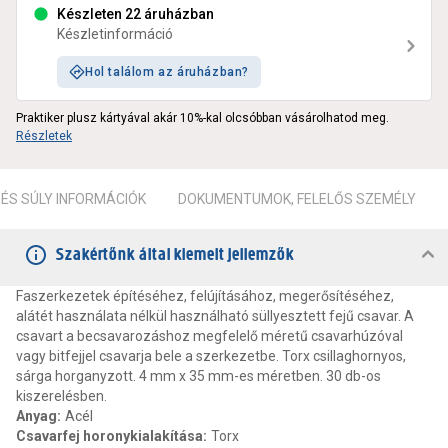
Készleten 22 áruházban
Készletinformáció
Hol találom az áruházban?
Praktiker plusz kártyával akár 10%-kal olcsóbban vásárolhatod meg.
Részletek
ÉS SÚLY INFORMÁCIÓK
DOKUMENTUMOK, FELELŐS SZEMÉLY
Szakértőnk által kiemelt jellemzők
Faszerkezetek építéséhez, felújításához, megerősítéséhez,
alátét használata nélkül használható süllyesztett fejű csavar. A
csavart a becsavarozáshoz megfelelő méretű csavarhúzóval
vagy bitfejjel csavarja bele a szerkezetbe. Torx csillaghornyos,
sárga horganyzott. 4 mm x 35 mm-es méretben. 30 db-os
kiszerelésben.
Anyag
:
Acél
Csavarfej horonykialakítása
:
Torx