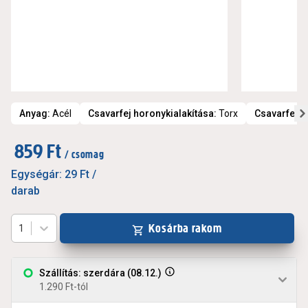
Anyag
:
Acél
Csavarfej horonykialakítása
:
Torx
Csavarfej t
859 Ft
/ csomag
Egységár:
29 Ft
/
darab
Kosárba rakom
1
Szállítás: szerdára (08.12.)
1.290 Ft-tól