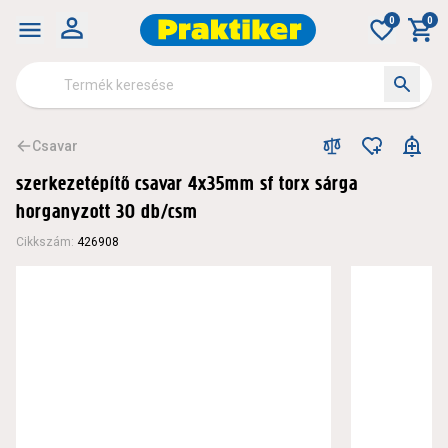
0
0
Csavar
szerkezetépítő csavar 4x35mm sf torx sárga
horganyzott 30 db/csm
Cikkszám
:
426908