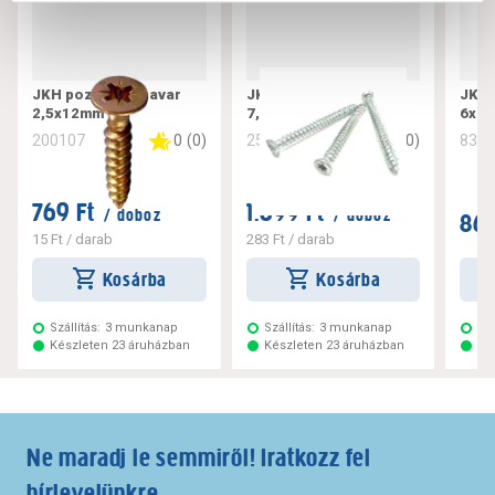
JKH pozdorjacsavar
JKH tokrögzítő csavar
JKH 
2,5x12mm
7,5x182
6x10
0
(
0
)
0
(
0
)
200107
256221
832
769 Ft
1.699 Ft
/ doboz
/ doboz
869
15 Ft
/ darab
283 Ft
/ darab
Kosárba
Kosárba
Szállítás:
3 munkanap
Szállítás:
3 munkanap
Szá
Készleten 23 áruházban
Készleten 23 áruházban
Ké
Ne maradj le semmiről! Iratkozz fel
hírlevelünkre