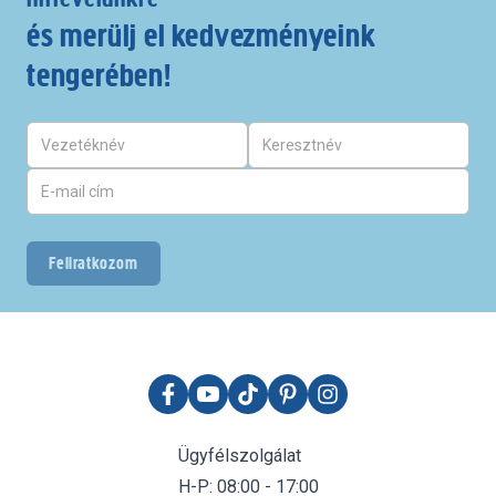
és merülj el kedvezményeink
tengerében!
Feliratkozom
Ügyfélszolgálat
H-P: 08:00 - 17:00