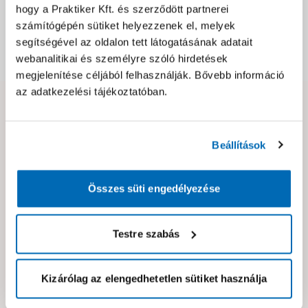
hogy a Praktiker Kft. és szerződött partnerei
Csomagolási és súly információk
számítógépén sütiket helyezzenek el, melyek
segítségével az oldalon tett látogatásának adatait
Dokumentumok, felelős személy
webanalitikai és személyre szóló hirdetések
megjelenítése céljából felhasználják. Bővebb információ
az adatkezelési tájékoztatóban.
Hibát találtál az oldalon vagy a termék leírásában?
Kérjük jelezd nekünk!
Beállítások
Neked ajánljuk!
Összes süti engedélyezése
Testre szabás
Kizárólag az elengedhetetlen sütiket használja