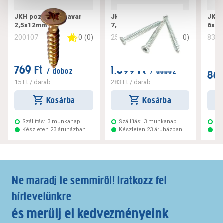
JKH pozdorjacsavar
JKH tokrögzítő csavar
JKH 
2,5x12mm
7,5x182
6x10
0
(
0
)
0
(
0
)
200107
256221
832
769 Ft
1.699 Ft
/ doboz
/ doboz
869
15 Ft
/ darab
283 Ft
/ darab
Kosárba
Kosárba
Szállítás:
3 munkanap
Szállítás:
3 munkanap
Szá
Készleten 23 áruházban
Készleten 23 áruházban
Ké
Ne maradj le semmiről! Iratkozz fel
hírlevelünkre
és merülj el kedvezményeink