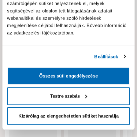
számítógépén sütiket helyezzenek el, melyek
Dokumentumok, felelős személy
segítségével az oldalon tett látogatásának adatait
webanalitikai és személyre szóló hirdetések
megjelenítése céljából felhasználják. Bővebb információ
az adatkezelési tájékoztatóban.
Hibát találtál az oldalon vagy a termék leírásában?
Kérjük jelezd nekünk!
Beállítások
Neked ajánljuk!
Összes süti engedélyezése
Testre szabás
Kizárólag az elengedhetetlen sütiket használja