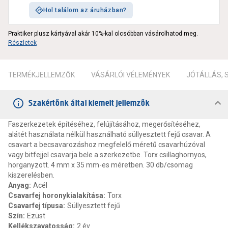
Hol találom az áruházban?
Praktiker plusz kártyával akár 10%-kal olcsóbban vásárolhatod meg.
Részletek
TERMÉKJELLEMZŐK
VÁSÁRLÓI VÉLEMÉNYEK
JÓTÁLLÁS,
Szakértőnk által kiemelt jellemzők
Faszerkezetek építéséhez, felújításához, megerősítéséhez,
alátét használata nélkül használható süllyesztett fejű csavar. A
csavart a becsavarozáshoz megfelelő méretű csavarhúzóval
vagy bitfejjel csavarja bele a szerkezetbe. Torx csillaghornyos,
horganyzott. 4 mm x 35 mm-es méretben. 30 db/csomag
kiszerelésben.
Anyag
:
Acél
Csavarfej horonykialakítása
:
Torx
Csavarfej típusa
:
Süllyesztett fejű
Szín
:
Ezüst
Kellékszavatosság
:
2 év