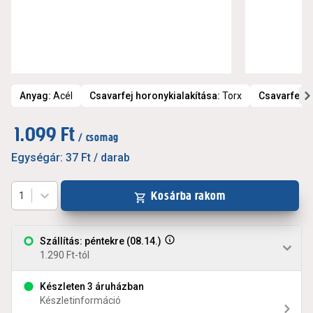
Anyag
:
Acél
Csavarfej horonykialakítása
:
Torx
Csavarfej t
1.099 Ft
/ csomag
Egységár:
37 Ft
/ darab
Kosárba rakom
1
Szállítás: péntekre (08.14.)
1.290 Ft-tól
Készleten 3 áruházban
Készletinformáció