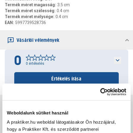
Termék méret magasság
:
3.5 cm
Termék méret szélesség
:
0.4 cm
Termék méret mélysége
:
0.4 cm
EAN
:
5997739528736
Vásárlói vélemények
0
0
értékelés
Értékelés írása
Jótállás, szavatosság
Weboldalunk sütiket használ
A praktiker.hu weboldal látogatásakor Ön hozzájárul,
Csomagolási és súly információk
hogy a Praktiker Kft. és szerződött partnerei