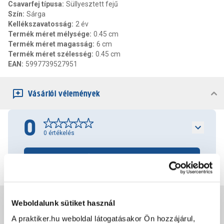
Csavarfej típusa
:
Süllyesztett fejű
Szín
:
Sárga
Kellékszavatosság
:
2 év
Termék méret mélysége
:
0.45 cm
Termék méret magasság
:
6 cm
Termék méret szélesség
:
0.45 cm
EAN
:
5997739527951
Vásárlói vélemények
0
0
értékelés
Értékelés írása
Jótállás, szavatosság
Weboldalunk sütiket használ
A praktiker.hu weboldal látogatásakor Ön hozzájárul,