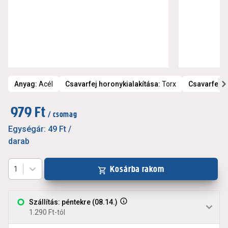
Anyag
:
Acél
Csavarfej horonykialakítása
:
Torx
Csavarfej t
979 Ft
/ csomag
Egységár:
49 Ft
/
darab
Kosárba rakom
1
Szállítás: péntekre (08.14.)
1.290 Ft-tól