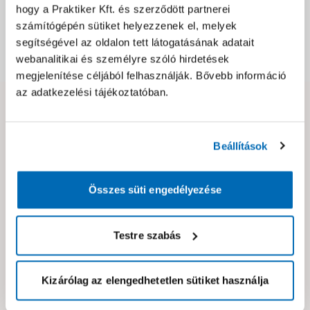
hogy a Praktiker Kft. és szerződött partnerei
Csomagolási és súly információk
számítógépén sütiket helyezzenek el, melyek
segítségével az oldalon tett látogatásának adatait
Dokumentumok, felelős személy
webanalitikai és személyre szóló hirdetések
megjelenítése céljából felhasználják. Bővebb információ
az adatkezelési tájékoztatóban.
Hibát találtál az oldalon vagy a termék leírásában?
Kérjük jelezd nekünk!
Beállítások
Neked ajánljuk!
Összes süti engedélyezése
Testre szabás
Kizárólag az elengedhetetlen sütiket használja