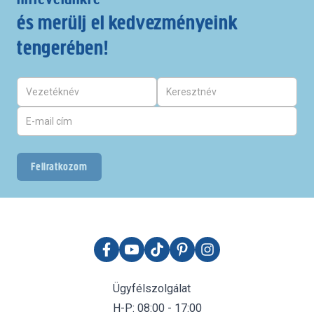
és merülj el kedvezményeink
tengerében!
Feliratkozom
Ügyfélszolgálat
H-P: 08:00 - 17:00