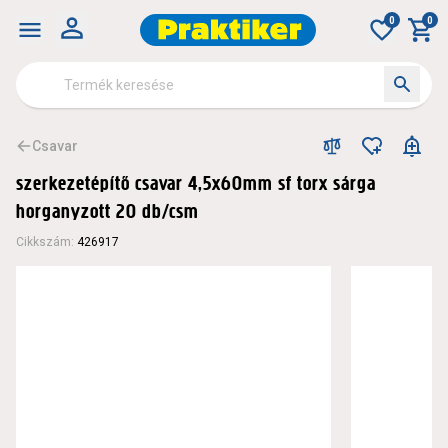
0
0
Csavar
szerkezetépítő csavar 4,5x60mm sf torx sárga
horganyzott 20 db/csm
Cikkszám
:
426917