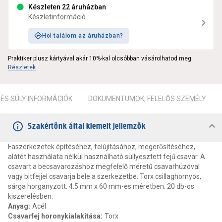
Készleten 22 áruházban
Készletinformáció
Hol találom az áruházban?
Praktiker plusz kártyával akár 10%-kal olcsóbban vásárolhatod meg.
Részletek
ÉS SÚLY INFORMÁCIÓK
DOKUMENTUMOK, FELELŐS SZEMÉLY
Szakértőnk által kiemelt jellemzők
Faszerkezetek építéséhez, felújításához, megerősítéséhez,
alátét használata nélkül használható süllyesztett fejű csavar. A
csavart a becsavarozáshoz megfelelő méretű csavarhúzóval
vagy bitfejjel csavarja bele a szerkezetbe. Torx csillaghornyos,
sárga horganyzott. 4.5 mm x 60 mm-es méretben. 20 db-os
kiszerelésben.
Anyag
:
Acél
Csavarfej horonykialakítása
:
Torx