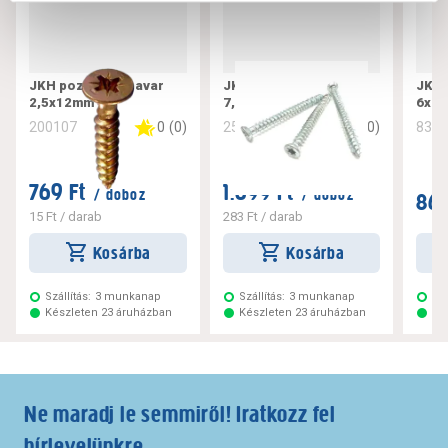
JKH pozdorjacsavar
JKH tokrögzítő csavar
JKH 
2,5x12mm
7,5x182
6x10
0
(
0
)
0
(
0
)
200107
256221
832
769 Ft
1.699 Ft
/ doboz
/ doboz
869
15 Ft
/ darab
283 Ft
/ darab
Kosárba
Kosárba
Szállítás:
3 munkanap
Szállítás:
3 munkanap
Szá
Készleten 23 áruházban
Készleten 23 áruházban
Ké
Ne maradj le semmiről! Iratkozz fel
hírlevelünkre