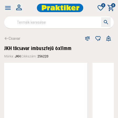
0
0
Csavar
JKH tőcsavar imbuszfejű 6x11mm
Márka
:
JKH
|
Cikkszám
:
256220