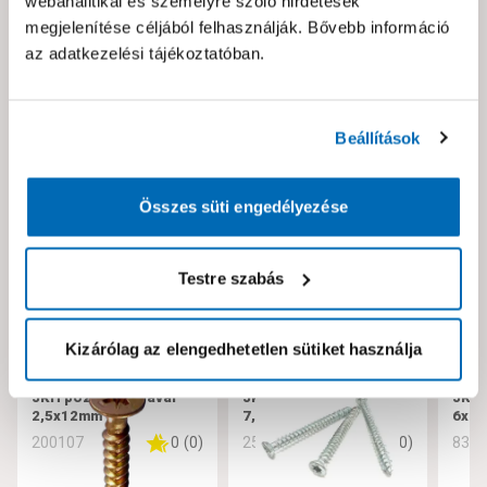
webanalitikai és személyre szóló hirdetések
Kérjük jelezd nekünk!
megjelenítése céljából felhasználják. Bővebb információ
az adatkezelési tájékoztatóban.
Neked ajánljuk!
Beállítások
Összes süti engedélyezése
Testre szabás
Kizárólag az elengedhetetlen sütiket használja
JKH pozdorjacsavar
JKH tokrögzítő csavar
JKH 
2,5x12mm
7,5x182
6x10
0
(
0
)
0
(
0
)
200107
256221
832