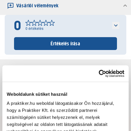
Vásárlói vélemények
0
0
értékelés
Értékelés írása
Jótállás, szavatosság
Csomagolási és súly információk
Weboldalunk sütiket használ
A praktiker.hu weboldal látogatásakor Ön hozzájárul,
Dokumentumok, felelős személy
hogy a Praktiker Kft. és szerződött partnerei
számítógépén sütiket helyezzenek el, melyek
segítségével az oldalon tett látogatásának adatait
Hibát találtál az oldalon vagy a termék leírásában?