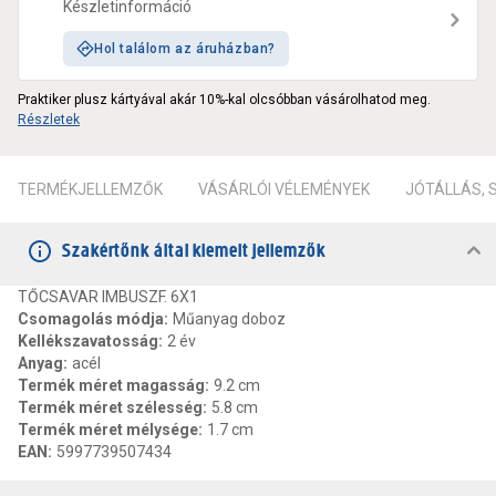
Készletinformáció
Hol találom az áruházban?
Praktiker plusz kártyával akár 10%-kal olcsóbban vásárolhatod meg.
Részletek
TERMÉKJELLEMZŐK
VÁSÁRLÓI VÉLEMÉNYEK
JÓTÁLLÁS,
Szakértőnk által kiemelt jellemzők
TŐCSAVAR IMBUSZF. 6X1
Csomagolás módja
:
Műanyag doboz
Kellékszavatosság
:
2 év
Anyag
:
acél
Termék méret magasság
:
9.2 cm
Termék méret szélesség
:
5.8 cm
Termék méret mélysége
:
1.7 cm
EAN
:
5997739507434