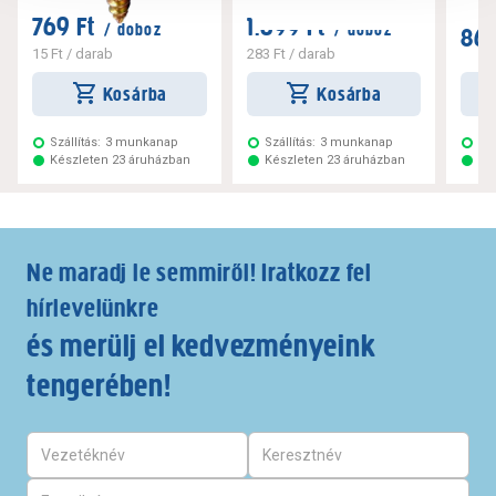
769 Ft
1.699 Ft
/ doboz
/ doboz
869
15 Ft
/ darab
283 Ft
/ darab
Kosárba
Kosárba
Szállítás:
3 munkanap
Szállítás:
3 munkanap
Szá
Készleten 23 áruházban
Készleten 23 áruházban
Ké
Ne maradj le semmiről! Iratkozz fel
hírlevelünkre
és merülj el kedvezményeink
tengerében!