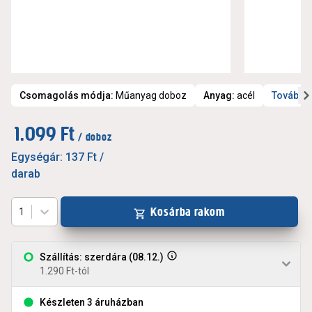
Csomagolás módja
:
Műanyag doboz
Anyag
:
acél
További 
1.099 Ft
/ doboz
Egységár:
137 Ft
/
darab
Kosárba rakom
1
Szállítás: szerdára (08.12.)
1.290 Ft-tól
Készleten 3 áruházban