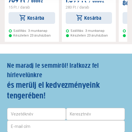
769 Ft
1.699 Ft
/ doboz
/ doboz
869
15 Ft
/ darab
283 Ft
/ darab
Kosárba
Kosárba
Szállítás:
3 munkanap
Szállítás:
3 munkanap
Szá
Készleten 23 áruházban
Készleten 23 áruházban
Ké
Ne maradj le semmiről! Iratkozz fel
hírlevelünkre
és merülj el kedvezményeink
tengerében!