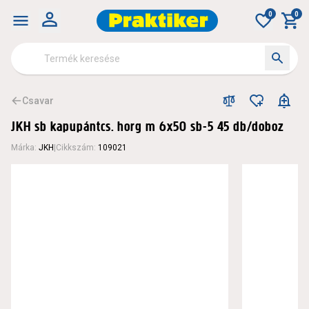
0
0
Csavar
JKH sb kapupántcs. horg m 6x50 sb-5 45 db/doboz
Márka
:
JKH
|
Cikkszám
:
109021