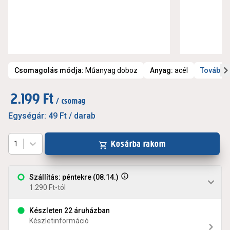
Csomagolás módja
:
Műanyag doboz
Anyag
:
acél
További 
2.199 Ft
/ csomag
Egységár:
49 Ft
/ darab
Kosárba rakom
1
Szállítás: péntekre (08.14.)
1.290 Ft-tól
Készleten 22 áruházban
Készletinformáció