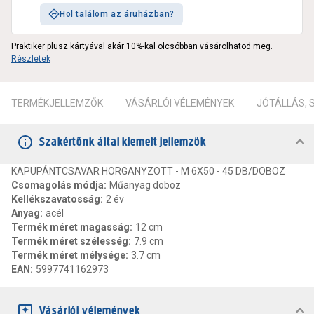
Hol találom az áruházban?
Praktiker plusz kártyával akár 10%-kal olcsóbban vásárolhatod meg.
Részletek
TERMÉKJELLEMZŐK
VÁSÁRLÓI VÉLEMÉNYEK
JÓTÁLLÁS,
Szakértőnk által kiemelt jellemzők
KAPUPÁNTCSAVAR HORGANYZOTT - M 6X50 - 45 DB/DOBOZ
Csomagolás módja
:
Műanyag doboz
Kellékszavatosság
:
2 év
Anyag
:
acél
Termék méret magasság
:
12 cm
Termék méret szélesség
:
7.9 cm
Termék méret mélysége
:
3.7 cm
EAN
:
5997741162973
Vásárlói vélemények