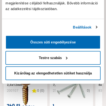
megjelenítése céljából felhasználják. Bővebb információ
az adatkezelési tájékoztatóban.
Neked ajánljuk!
Beállítások
Összes süti engedélyezése
Testre szabás
Kizárólag az elengedhetetlen sütiket használja
JKH pozdorjacsavar
JKH tokrögzítő csavar
JKH 
2,5x12mm
7,5x182
6x10
0
(
0
)
0
(
0
)
200107
256221
832