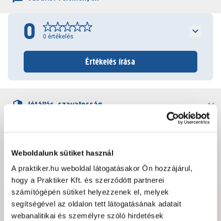
0
0
értékelés
Értékelés írása
Jótállás, szavatosság
Csomagolási és súly információk
Weboldalunk sütiket használ
Dokumentumok, felelős személy
A praktiker.hu weboldal látogatásakor Ön hozzájárul,
hogy a Praktiker Kft. és szerződött partnerei
számítógépén sütiket helyezzenek el, melyek
segítségével az oldalon tett látogatásának adatait
Hibát találtál az oldalon vagy a termék leírásában?
webanalitikai és személyre szóló hirdetések
Kérjük jelezd nekünk!