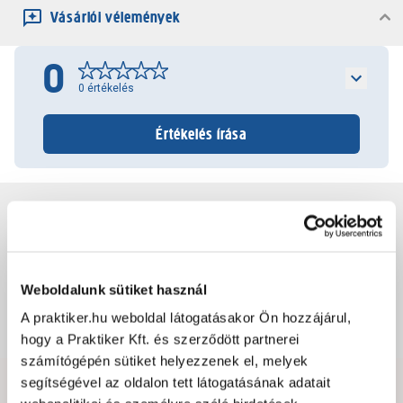
Vásárlói vélemények
0
0
értékelés
Értékelés írása
Jótállás, szavatosság
Csomagolási és súly információk
Weboldalunk sütiket használ
A praktiker.hu weboldal látogatásakor Ön hozzájárul,
Dokumentumok, felelős személy
hogy a Praktiker Kft. és szerződött partnerei
számítógépén sütiket helyezzenek el, melyek
segítségével az oldalon tett látogatásának adatait
Hibát találtál az oldalon vagy a termék leírásában?