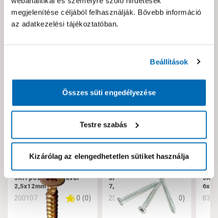
webanalitikai és személyre szóló hirdetések
Kérjük jelezd nekünk!
megjelenítése céljából felhasználják. Bővebb információ
az adatkezelési tájékoztatóban.
Neked ajánljuk!
Beállítások
Összes süti engedélyezése
Testre szabás
Kizárólag az elengedhetetlen sütiket használja
JKH pozdorjacsavar
JKH tokrögzítő csavar
JKH 
2,5x12mm
7,5x182
6x10
0
(
0
)
0
(
0
)
200107
256221
832