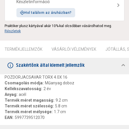
Készletinformáció
Hol találom az áruházban?
Praktiker plusz kártyával akár 10%-kal olcsóbban vásárolhatod meg.
Részletek
TERMÉKJELLEMZŐK
VÁSÁRLÓI VÉLEMÉNYEK
JÓTÁLLÁS,
Szakértőnk által kiemelt jellemzők
POZDORJACSAVAR TORX 4.0X 16
Csomagolás módja
:
Műanyag doboz
Kellékszavatosság
:
2 év
Anyag
:
acél
Termék méret magasság
:
9.2 cm
Termék méret szélesség
:
5.8 cm
Termék méret mélysége
:
1.7 cm
EAN
:
5997739512070