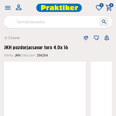
0
0
Csavar
JKH pozdorjacsavar torx 4.0x 16
Márka
:
JKH
|
Cikkszám
:
256254