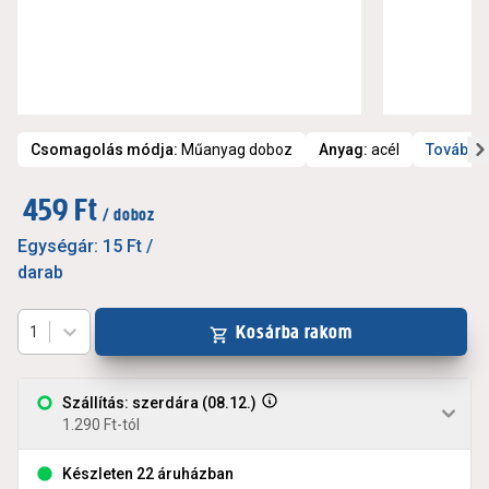
Csomagolás módja
:
Műanyag doboz
Anyag
:
acél
További 
459 Ft
/ doboz
Egységár:
15 Ft
/
darab
Kosárba rakom
1
Szállítás: szerdára (08.12.)
1.290 Ft-tól
Készleten 22 áruházban