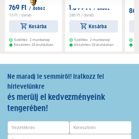
769 Ft
1.699 Ft
/ doboz
/ doboz
869
15 Ft
/ darab
283 Ft
/ darab
Kosárba
Kosárba
Szállítás:
2 munkanap
Szállítás:
2 munkanap
Szá
Készleten 23 áruházban
Készleten 23 áruházban
Ké
Ne maradj le semmiről! Iratkozz fel
hírlevelünkre
és merülj el kedvezményeink
tengerében!