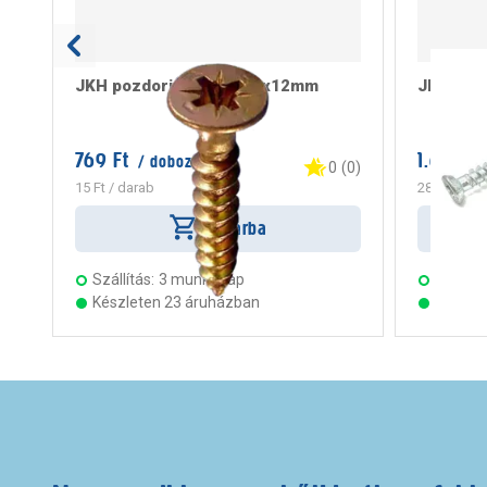
JKH pozdorjacsavar 2,5x12mm
JKH tokr
769 Ft
1.699 Ft
/ doboz
0
(
0
)
15 Ft
/ darab
283 Ft
/ da
Kosárba
Szállítás:
3 munkanap
Szállítá
Készleten 23 áruházban
Készle