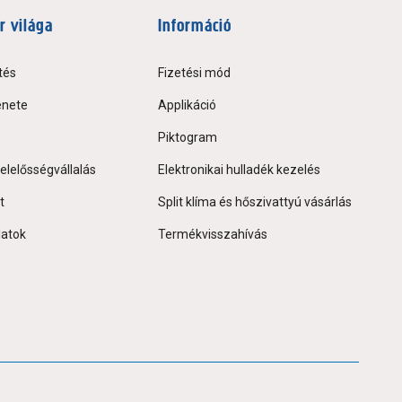
r világa
Információ
tés
Fizetési mód
énete
Applikáció
Piktogram
elelősségvállalás
Elektronikai hulladék kezelés
t
Split klíma és hőszivattyú vásárlás
latok
Termékvisszahívás