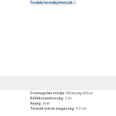
További termékjellemzők
, SZAVATOSSÁG
CSOMAGOLÁSI ÉS SÚLY INFORMÁCIÓK
DOKU
Csomagolás módja
:
Műanyag doboz
Kellékszavatosság
:
2 év
Anyag
:
acél
Termék méret magasság
:
9.2 cm