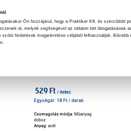
Ke
nál
togatásakor Ön hozzájárul, hogy a Praktiker Kft. és szerződött pa
zzenek el, melyek segítségével az oldalon tett látogatásának ad
Praktiker Professional
Szakiajánló
Ügyintézés és Információ
 szóló hirdetések megjelenítése céljából felhasználják. Bővebb 
an.
JKH pozdorjacsavar torx 3.5x 
Márka
:
JKH
|
Cikkszám
:
256257
529 Ft
/ doboz
Egységár:
18 Ft
/ darab
Csomagolás módja
:
Műanyag
doboz
Anyag
:
acél