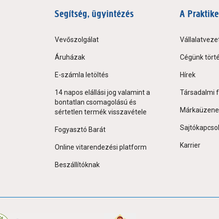
Segítség, ügyintézés
A Praktike
Vevőszolgálat
Vállalatveze
Áruházak
Cégünk tört
E-számla letöltés
Hírek
14 napos elállási jog valamint a
Társadalmi f
bontatlan csomagolású és
Márkaüzene
sértetlen termék visszavétele
Sajtókapcso
Fogyasztó Barát
Karrier
Online vitarendezési platform
Beszállítóknak