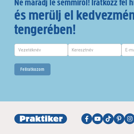
Ne maradj le semmiről! Iratkozz fel h
és merülj el kedvezmé
tengerében!
Feliratkozom