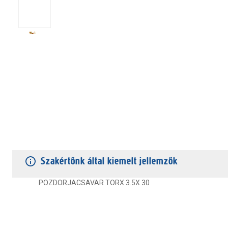
TERMÉKJELLEMZŐK
VÁSÁRLÓI VÉLEMÉNYEK
JÓTÁLLÁS
Szakértőnk által kiemelt jellemzők
POZDORJACSAVAR TORX 3.5X 30