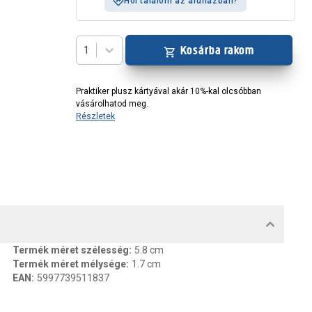
Hol találom az áruházban?
Kosárba rakom
1
Praktiker plusz kártyával akár 10%-kal olcsóbban
vásárolhatod meg.
Részletek
MENTUMOK, FELELŐS SZEMÉLY
Termék méret szélesség
:
5.8 cm
Termék méret mélysége
:
1.7 cm
EAN
:
5997739511837