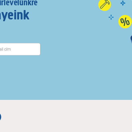
írlevelünkre
nyeink