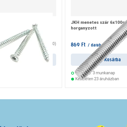
ögzítő csavar 7,5x182
JKH menetes szár 6x100c
horganyzott
/ doboz
869 Ft
0
(
0
)
/ darab
rab
Kosárba
Kosárba
s:
3 munkanap
Szállítás:
3 munkanap
ten 23 áruházban
Készleten 23 áruházban