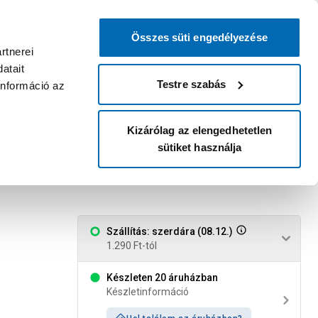
0
0
dvenc áruházam
:
Miért érdemes
Kérlek válassz
bejelentkezni?
Összes süti engedélyezése
Belépés
Listáim
Kosár
rtnerei
atait
Legyél Praktiker Plusz tag!
Áruházak és szolgáltatások
Karrier
Testre szabás
információ az
Kizárólag az elengedhetetlen
sütiket használja
30
Szállítás: szerdára (08.12.)
1.290 Ft-tól
Készleten 20 áruházban
Készletinformáció