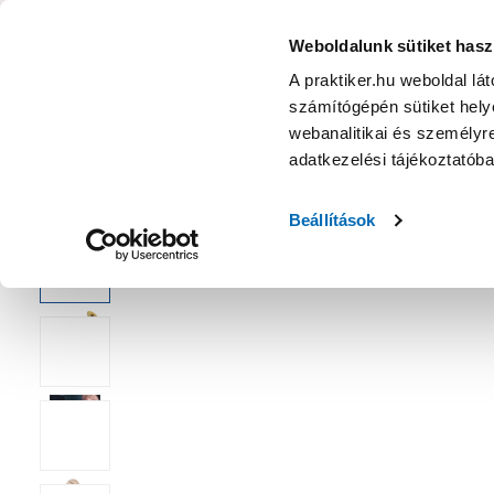
KATEGÓRIÁK
Weboldalunk sütiket hasz
A praktiker.hu weboldal lá
számítógépén sütiket helye
Ajánlatok
Márkanagykövet
Nyereményjáték
webanalitikai és személyre
adatkezelési tájékoztatób
Kezdőoldal
Építés, felújítás
Csavar, Zár, Vasalat
Csavar
Beállítások