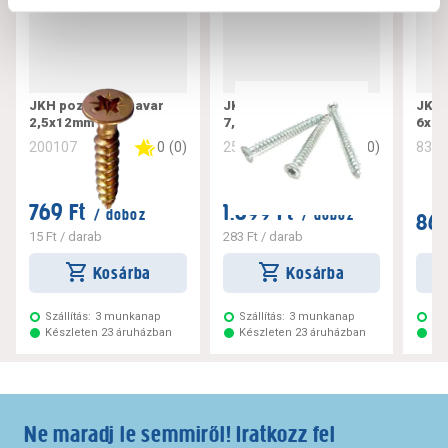
JKH pozdorjacsavar
JKH tokrögzítő csavar
JKH 
2,5x12mm
7,5x182
6x10
0
(
0
)
0
(
0
)
200107
256221
832
769 Ft
1.699 Ft
/ doboz
/ doboz
869
15 Ft
/ darab
283 Ft
/ darab
Kosárba
Kosárba
Szállítás:
3 munkanap
Szállítás:
3 munkanap
Szá
Készleten 23 áruházban
Készleten 23 áruházban
Ké
Ne maradj le semmiről! Iratkozz fel