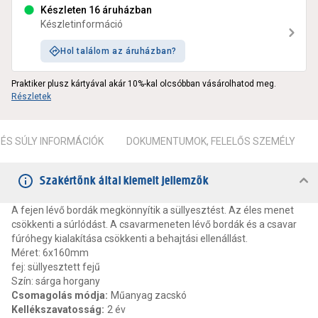
Készleten 16 áruházban
Készletinformáció
Hol találom az áruházban?
Praktiker plusz kártyával akár 10%-kal olcsóbban vásárolhatod meg.
Részletek
ÉS SÚLY INFORMÁCIÓK
DOKUMENTUMOK, FELELŐS SZEMÉLY
Szakértőnk által kiemelt jellemzők
A fejen lévő bordák megkönnyítik a süllyesztést. Az éles menet
csökkenti a súrlódást. A csavarmeneten lévő bordák és a csavar
fúróhegy kialakítása csökkenti a behajtási ellenállást.
Méret: 6x160mm
fej: süllyesztett fejű
Szín: sárga horgany
Csomagolás módja
:
Műanyag zacskó
Kellékszavatosság
:
2 év