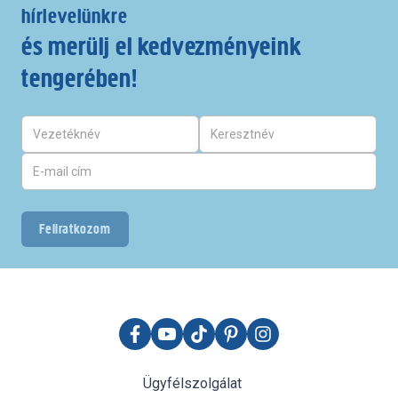
hírlevelünkre
és merülj el kedvezményeink
tengerében!
Feliratkozom
Ügyfélszolgálat