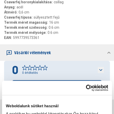
Csavarfej horonykialakítása
:
csillag
Anyag
:
acél
Átmérő
:
0,6 cm
Csavarfej típusa
:
süllyesztett fejű
Termék méret magasság
:
16 cm
Termék méret szélesség
:
0.6 cm
Termék méret mélysége
:
0.6 cm
EAN
:
5997739573361
Vásárlói vélemények
0
0
értékelés
Értékelés írása
Weboldalunk sütiket használ
Jótállás, szavatosság
A praktiker.hu weboldal látogatásakor Ön hozzájárul,