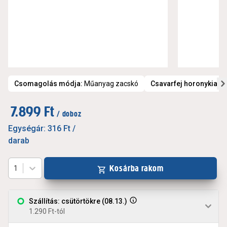
Csomagolás módja
:
Műanyag zacskó
Csavarfej horonykialak
7.899 Ft
/ doboz
Egységár:
316 Ft
/
darab
Kosárba rakom
1
Szállítás: csütörtökre (08.13.)
1.290 Ft-tól