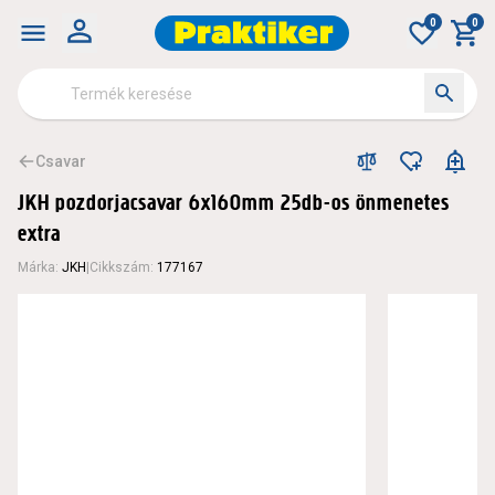
0
0
Csavar
JKH pozdorjacsavar 6x160mm 25db-os önmenetes
extra
Márka
:
JKH
|
Cikkszám
:
177167