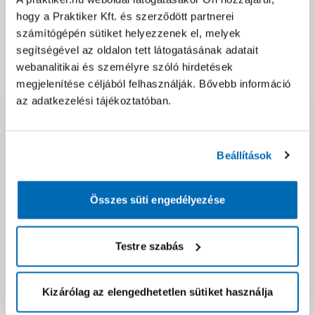
hogy a Praktiker Kft. és szerződött partnerei
Csomagolási és súly információk
számítógépén sütiket helyezzenek el, melyek
segítségével az oldalon tett látogatásának adatait
webanalitikai és személyre szóló hirdetések
Dokumentumok, felelős személy
megjelenítése céljából felhasználják. Bővebb információ
az adatkezelési tájékoztatóban.
Hibát találtál az oldalon vagy a termék leírásában?
Kérjük jelezd nekünk!
Beállítások
Összes süti engedélyezése
Neked ajánljuk!
Testre szabás
Kizárólag az elengedhetetlen sütiket használja