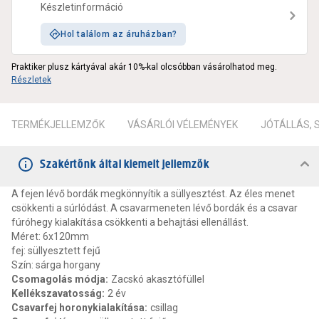
Készletinformáció
Hol találom az áruházban?
Praktiker plusz kártyával akár 10%-kal olcsóbban vásárolhatod meg.
Részletek
TERMÉKJELLEMZŐK
VÁSÁRLÓI VÉLEMÉNYEK
JÓTÁLLÁS,
Szakértőnk által kiemelt jellemzők
A fejen lévő bordák megkönnyítik a süllyesztést. Az éles menet
csökkenti a súrlódást. A csavarmeneten lévő bordák és a csavar
fúróhegy kialakítása csökkenti a behajtási ellenállást.
Méret: 6x120mm
fej: süllyesztett fejű
Szín: sárga horgany
Csomagolás módja
:
Zacskó akasztófüllel
Kellékszavatosság
:
2 év
Csavarfej horonykialakítása
:
csillag