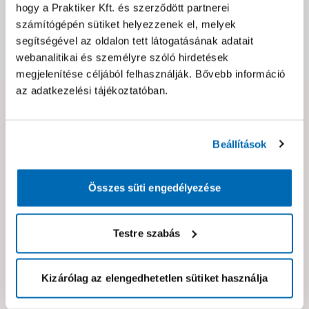
hogy a Praktiker Kft. és szerződött partnerei
Csomagolási és súly információk
számítógépén sütiket helyezzenek el, melyek
segítségével az oldalon tett látogatásának adatait
Dokumentumok, felelős személy
webanalitikai és személyre szóló hirdetések
megjelenítése céljából felhasználják. Bővebb információ
az adatkezelési tájékoztatóban.
Hibát találtál az oldalon vagy a termék leírásában?
Kérjük jelezd nekünk!
Beállítások
Neked ajánljuk!
Összes süti engedélyezése
Testre szabás
Kizárólag az elengedhetetlen sütiket használja