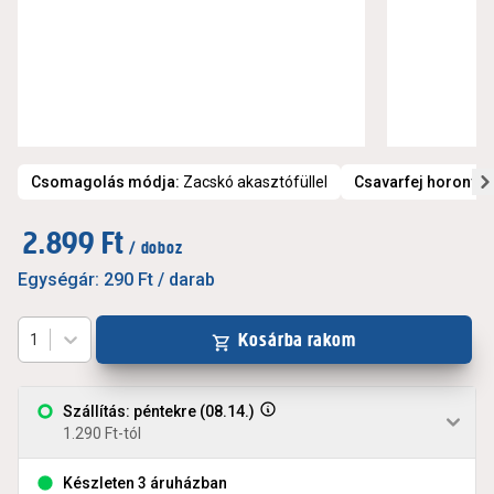
Csomagolás módja
:
Zacskó akasztófüllel
Csavarfej horonyki
2.899 Ft
/ doboz
Egységár:
290 Ft
/ darab
Kosárba rakom
1
Szállítás: péntekre (08.14.)
1.290 Ft-tól
Készleten 3 áruházban