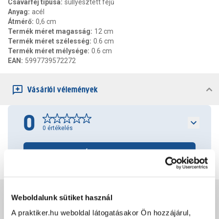
Csavarfej típusa
:
süllyesztett fejű
Anyag
:
acél
Átmérő
:
0,6 cm
Termék méret magasság
:
12 cm
Termék méret szélesség
:
0.6 cm
Termék méret mélysége
:
0.6 cm
EAN
:
5997739572272
Vásárlói vélemények
0
0
értékelés
Értékelés írása
Jótállás, szavatosság
Weboldalunk sütiket használ
A praktiker.hu weboldal látogatásakor Ön hozzájárul,