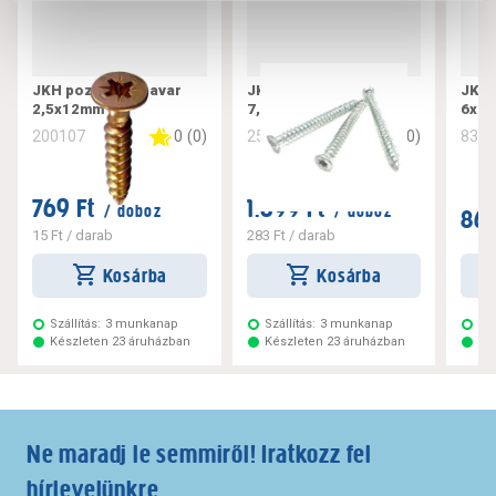
JKH pozdorjacsavar
JKH tokrögzítő csavar
JKH 
2,5x12mm
7,5x182
6x10
0
(
0
)
0
(
0
)
200107
256221
832
769 Ft
1.699 Ft
/ doboz
/ doboz
869
15 Ft
/ darab
283 Ft
/ darab
Kosárba
Kosárba
Szállítás:
3 munkanap
Szállítás:
3 munkanap
Szá
Készleten 23 áruházban
Készleten 23 áruházban
Ké
Ne maradj le semmiről! Iratkozz fel
hírlevelünkre