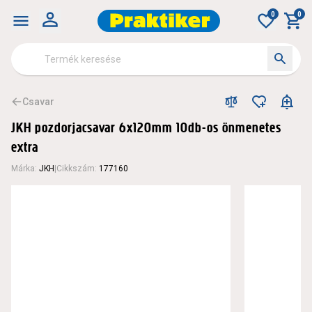
0
0
Csavar
JKH pozdorjacsavar 6x120mm 10db-os önmenetes
extra
Márka
:
JKH
|
Cikkszám
:
177160