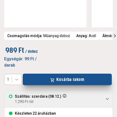
Csomagolás módja
:
Műanyag doboz
Anyag
:
Acél
Átmérő
:
989 Ft
/ doboz
Egységár:
99 Ft
/
darab
Kosárba rakom
1
Szállítás: szerdára (08.12.)
1.290 Ft-tól
Készleten 22 áruházban