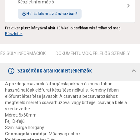
Készletinformáció
Hol találom az áruházban?
Praktiker plusz kártyával akár 10%-kal olcsóbban vásárolhatod meg.
Részletek
ÉS SÚLY INFORMÁCIÓK
DOKUMENTUMOK, FELELŐS SZEMÉLY
Szakértőnk által kiemelt jellemzők
A pozdorjacsavarok faforgácslapokban és puha fában
használhatóak előfurat készítése nélkül is. Kemény fában
előfurat létesítése javasolt. A csavart a becsavarozáshoz
megfelelő méretű csavarhúzóval vagy bitfejjel csavarja bele a
szerkezetbe.
Méret: 5x60mm
Fej: D-fejű
Szín: sárga horgany
Csomagolás módja
:
Műanyag doboz