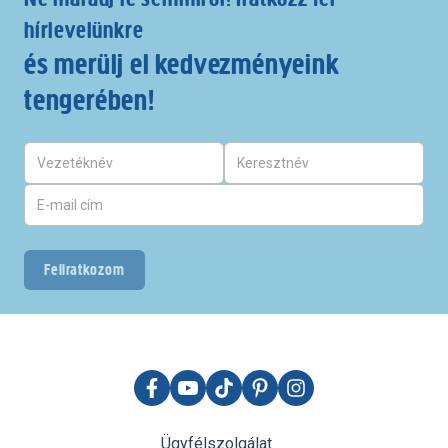
hírlevelünkre
és merülj el kedvezményeink
tengerében!
Feliratkozom
Ügyfélszolgálat