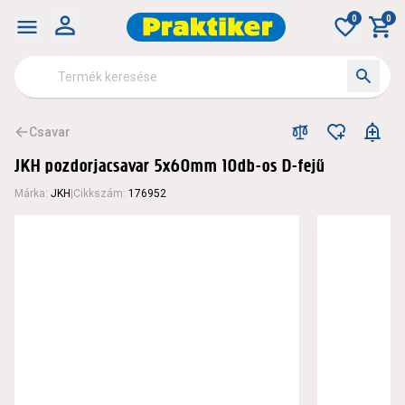
0
0
Csavar
JKH pozdorjacsavar 5x60mm 10db-os D-fejű
Márka
:
JKH
|
Cikkszám
:
176952