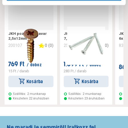
JKH pozdorjacsavar
JKH tokrögzítő csavar
JKH 
2,5x12mm
7,5x182
6x10
0
(
0
)
0
(
0
)
200107
256221
832
769 Ft
1.699 Ft
/ doboz
/ doboz
869
15 Ft
/ darab
283 Ft
/ darab
Kosárba
Kosárba
Szállítás:
2 munkanap
Szállítás:
2 munkanap
Szá
Készleten 22 áruházban
Készleten 23 áruházban
Ké
Ne maradj le semmiről! Iratkozz fel