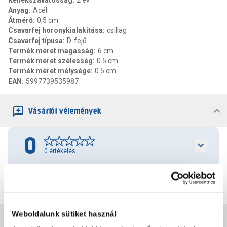
Kellékszavatosság
:
2 év
Anyag
:
Acél
Átmérő
:
0,5 cm
Csavarfej horonykialakítása
:
csillag
Csavarfej típusa
:
D-fejű
Termék méret magasság
:
6 cm
Termék méret szélesség
:
0.5 cm
Termék méret mélysége
:
0.5 cm
EAN
:
5997739535987
Vásárlói vélemények
0
0
értékelés
Értékelés írása
Weboldalunk sütiket használ
Jótállás, szavatosság