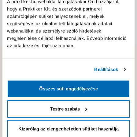
A praktiker.hu weboldal látogatásakor Ön hozzájárul,
hogy a Praktiker Kft. és szerződött partnerei
Csomagolási és súly információk
számítógépén sütiket helyezzenek el, melyek
segítségével az oldalon tett látogatásának adatait
webanalitikai és személyre szóló hirdetések
Dokumentumok, felelős személy
megjelenítése céljából felhasználják. Bővebb információ
az adatkezelési tájékoztatóban.
Hibát találtál az oldalon vagy a termék leírásában?
Kérjük jelezd nekünk!
Beállítások
Összes süti engedélyezése
Neked ajánljuk!
Testre szabás
Kizárólag az elengedhetetlen sütiket használja